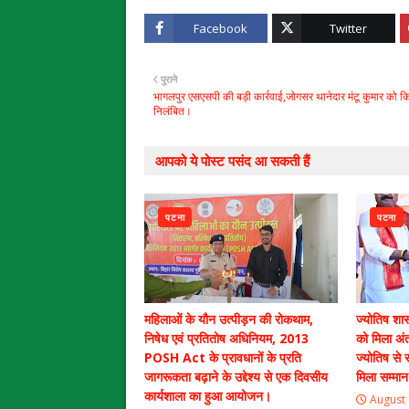
Facebook
Twitter
पुराने
भागलपुर एसएसपी की बड़ी कार्रवाई,जोगसर थानेदार मंटू कुमार को क
निलंबित।
आपको ये पोस्ट पसंद आ सकती हैं
पटना
पटना
महिलाओं के यौन उत्पीड़न की रोकथाम,
ज्योतिष शास
निषेध एवं प्रतितोष अधिनियम, 2013
को मिला अंतर
POSH Act के प्रावधानों के प्रति
ज्योतिष से
जागरूकता बढ़ाने के उद्देश्य से एक दिवसीय
मिला सम्मान
कार्यशाला का हुआ आयोजन।
August 