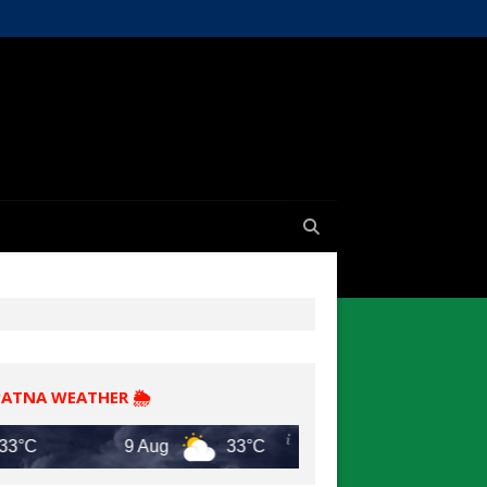
PATNA WEATHER 🌦️
9 Aug
33°C
10 Aug
32°C