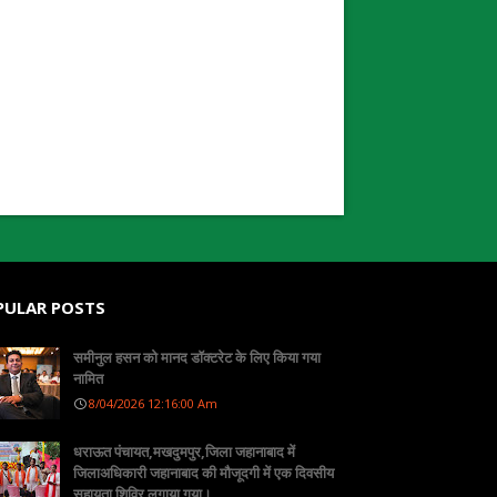
PULAR POSTS
समीनुल हसन को मानद डॉक्टरेट के लिए किया गया
नामित
8/04/2026 12:16:00 Am
धराऊत पंचायत,मखदुमपुर,जिला जहानाबाद में
जिलाअधिकारी जहानाबाद की मौजूदगी में एक दिवसीय
सहायता शिविर लगाया गया।