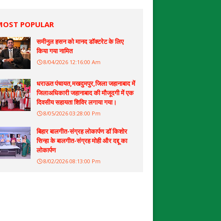
MOST POPULAR
समीनुल हसन को मानद डॉक्टरेट के लिए
किया गया नामित
8/04/2026 12:16:00 Am
धराऊत पंचायत,मखदुमपुर,जिला जहानाबाद में
जिलाअधिकारी जहानाबाद की मौजूदगी में एक
दिवसीय सहायता शिविर लगाया गया।
8/05/2026 03:28:00 Pm
बिहार बालगीत-संग्रह लोकार्पण डॉ किशोर
सिन्हा के बालगीत-संग्रह मोही और दद्दू का
लोकार्पण
8/02/2026 08:13:00 Pm