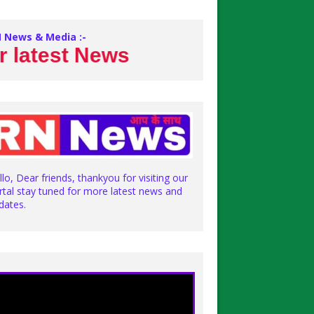
 News & Media :-
est News
llo, Dear friends, thankyou for visiting our
rtal stay tuned for more latest news and
dates.