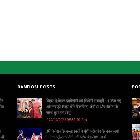
RANDOM POSTS
PO
 और
बिहार में केयर इकोनॉमी को मिलेगी मजबूती : 1050 नए
रीय
आंगनबाड़ी केंद्र होंगे विकसित, जेरोधा और वेदांता के
साथ हुआ एमओयू
7/17/2026 05:39:00 Pm
ा
इमैजिनेशन के कलाकारों ने मुंशी प्रेमचंद के कालजयी
वीं
नाटक 'प्रेम की वेदी' की प्रेमचंद रंगशाला में