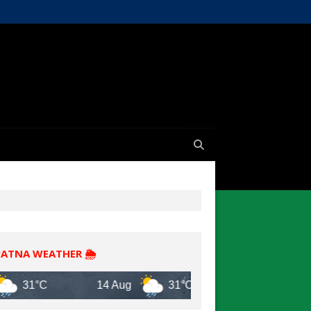
PATNA WEATHER 🌦️
°C
14 Aug
31°C
Patna