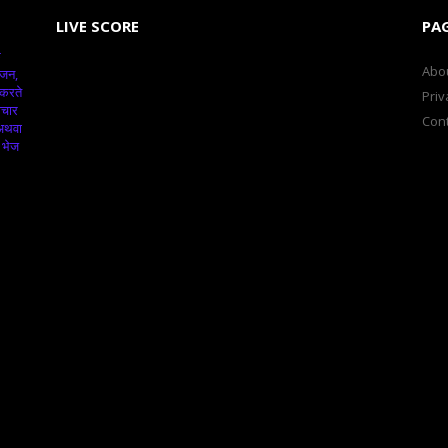
LIVE SCORE
PA
क
Abo
ंजन,
 करते
Priv
ाचार
Cont
 अथवा
 भेज