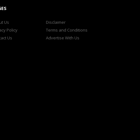
GES
ut Us
Disclaimer
acy Policy
Terms and Conditions
act Us
Advertise With Us