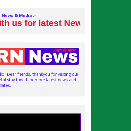
 News & Media :-
s for latest News
llo, Dear friends, thankyou for visiting our
rtal stay tuned for more latest news and
dates.