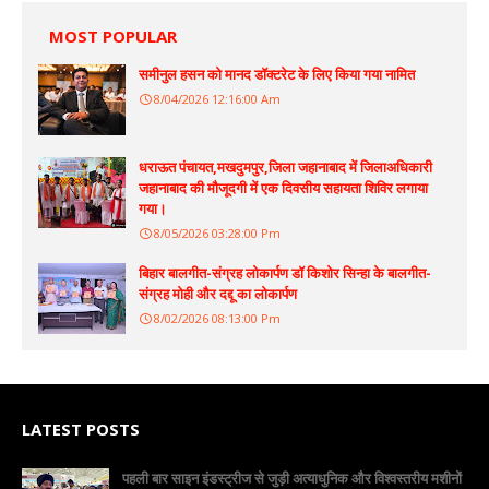
MOST POPULAR
समीनुल हसन को मानद डॉक्टरेट के लिए किया गया नामित
8/04/2026 12:16:00 Am
धराऊत पंचायत,मखदुमपुर,जिला जहानाबाद में जिलाअधिकारी
जहानाबाद की मौजूदगी में एक दिवसीय सहायता शिविर लगाया
गया।
8/05/2026 03:28:00 Pm
बिहार बालगीत-संग्रह लोकार्पण डॉ किशोर सिन्हा के बालगीत-
संग्रह मोही और दद्दू का लोकार्पण
8/02/2026 08:13:00 Pm
LATEST POSTS
पहली बार साइन इंडस्ट्रीज से जुड़ी अत्याधुनिक और विश्वस्तरीय मशीनों