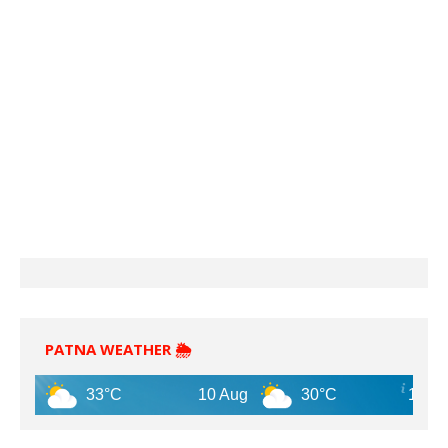
PATNA WEATHER 🌦️
33°C
10 Aug
30°C
11 Aug