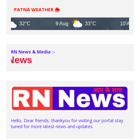
PATNA WEATHER 🌦️
32°C
9 Aug
33°C
10 Aug
RN News & Media :-
News
Hello, Dear friends, thankyou for visiting our portal stay
tuned for more latest news and updates.