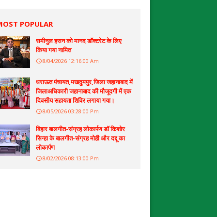
MOST POPULAR
समीनुल हसन को मानद डॉक्टरेट के लिए
किया गया नामित
8/04/2026 12:16:00 Am
धराऊत पंचायत,मखदुमपुर,जिला जहानाबाद में
जिलाअधिकारी जहानाबाद की मौजूदगी में एक
दिवसीय सहायता शिविर लगाया गया।
8/05/2026 03:28:00 Pm
बिहार बालगीत-संग्रह लोकार्पण डॉ किशोर
सिन्हा के बालगीत-संग्रह मोही और दद्दू का
लोकार्पण
8/02/2026 08:13:00 Pm