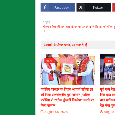
Facebook
Twitter
पुराने
मोहन राकेश की जन्म शताब्दी वर्ष पर उनकी कृति सिपाही की माँ का 
।
आपको ये पोस्ट पसंद आ सकती हैं
पटना
पटना
ज्योतिष शास्त्र के विद्वान आचार्य राकेश झा
पूर्व मध्य 
को मिला अंतर्राष्ट्रीय युवा सम्मान ,फलित
सिंह द्वारा व
ज्योतिष से सटीक कुंडली विश्लेषण करने पर
वाले अधिकारि
मिला सम्मान
रेल सेवा पुर
August 08, 2026
August 