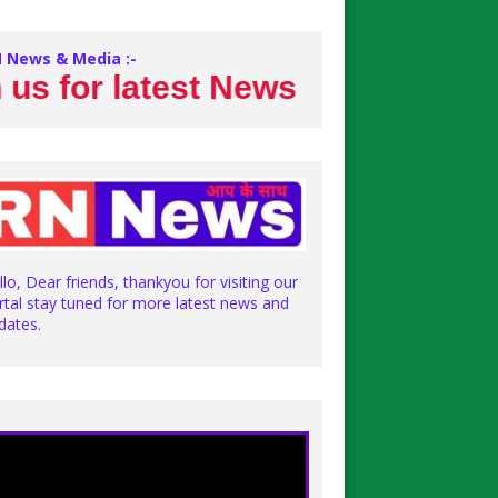
 News & Media :-
r latest News
llo, Dear friends, thankyou for visiting our
rtal stay tuned for more latest news and
dates.