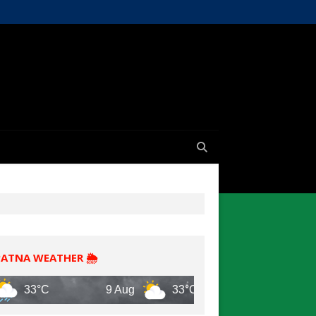
PATNA WEATHER 🌦️
9 Aug
33°C
10 Aug
32°C