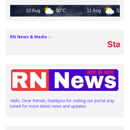
10 Aug
30°C
11 Aug
32°C
RN News & Media :-
Stay with 
Hello, Dear friends, thankyou for visiting our portal stay
tuned for more latest news and updates.