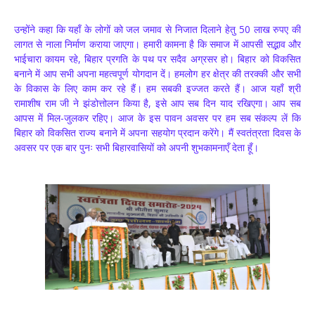
उन्होंने कहा कि यहाँ के लोगों को जल जमाव से निजात दिलाने हेतु 50 लाख रुपए की
लागत से नाला निर्माण कराया जाएगा। हमारी कामना है कि समाज में आपसी स‌द्भाव और
भाईचारा कायम रहे, बिहार प्रगति के पथ पर सदैव अग्रसर हो। बिहार को विकसित
बनाने में आप सभी अपना महत्वपूर्ण योगदान दें। हमलोग हर क्षेत्र की तरक्की और सभी
के विकास के लिए काम कर रहे हैं। हम सबकी इज्जत करते हैं। आज यहाँ श्री
रामाशीष राम जी ने झंडोत्तोलन किया है, इसे आप सब दिन याद रखिएगा। आप सब
आपस में मिल-जुलकर रहिए। आज के इस पावन अवसर पर हम सब संकल्प लें कि
बिहार को विकसित राज्य बनाने में अपना सहयोग प्रदान करेंगे। मैं स्वतंत्रता दिवस के
अवसर पर एक बार पुनः सभी बिहारवासियों को अपनी शुभकामनाएँ देता हूँ।