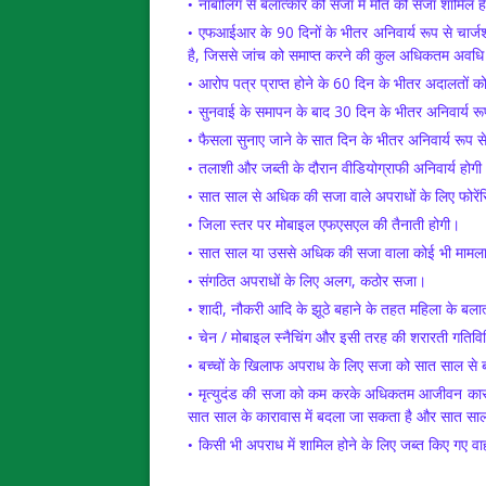
नाबालिग से बलात्कार की सजा में मौत की सजा शामिल ह
एफआईआर के 90 दिनों के भीतर अनिवार्य रूप से चार
है, जिससे जांच को समाप्त करने की कुल अधिकतम अवध
आरोप पत्र प्राप्त होने के 60 दिन के भीतर अदालतों
सुनवाई के समापन के बाद 30 दिन के भीतर अनिवार्य र
फैसला सुनाए जाने के सात दिन के भीतर अनिवार्य रू
तलाशी और जब्ती के दौरान वीडियोग्राफी अनिवार्य होगी
सात साल से अधिक की सजा वाले अपराधों के लिए फोरेंस
जिला स्तर पर मोबाइल एफएसएल की तैनाती होगी।
सात साल या उससे अधिक की सजा वाला कोई भी मामला 
संगठित अपराधों के लिए अलग, कठोर सजा।
शादी, नौकरी आदि के झूठे बहाने के तहत महिला के बला
चेन / मोबाइल स्नैचिंग और इसी तरह की शरारती गतिवि
बच्चों के खिलाफ अपराध के लिए सजा को सात साल स
मृत्युदंड की सजा को कम करके अधिकतम आजीवन कार
सात साल के कारावास में बदला जा सकता है और सात सा
किसी भी अपराध में शामिल होने के लिए जब्त किए गए वाह