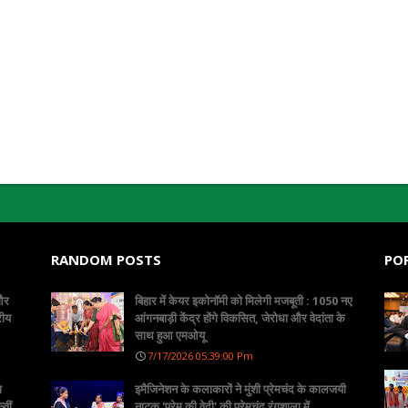
RANDOM POSTS
PO
 और
बिहार में केयर इकोनॉमी को मिलेगी मजबूती : 1050 नए
रीय
आंगनबाड़ी केंद्र होंगे विकसित, जेरोधा और वेदांता के
साथ हुआ एमओयू
7/17/2026 05:39:00 Pm
ा
इमैजिनेशन के कलाकारों ने मुंशी प्रेमचंद के कालजयी
वीं
नाटक 'प्रेम की वेदी' की प्रेमचंद रंगशाला में