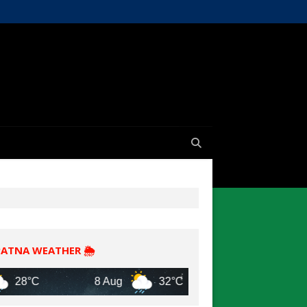
PATNA WEATHER 🌦️
8 Aug
32°C
9 Aug
31°C