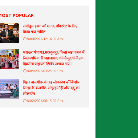
MOST POPULAR
समीनुल हसन को मानद डॉक्टरेट के लिए
किया गया नामित
8/04/2026 12:16:00 Am
धराऊत पंचायत,मखदुमपुर,जिला जहानाबाद में
जिलाअधिकारी जहानाबाद की मौजूदगी में एक
दिवसीय सहायता शिविर लगाया गया।
8/05/2026 03:28:00 Pm
बिहार बालगीत-संग्रह लोकार्पण डॉ किशोर
सिन्हा के बालगीत-संग्रह मोही और दद्दू का
लोकार्पण
8/02/2026 08:13:00 Pm