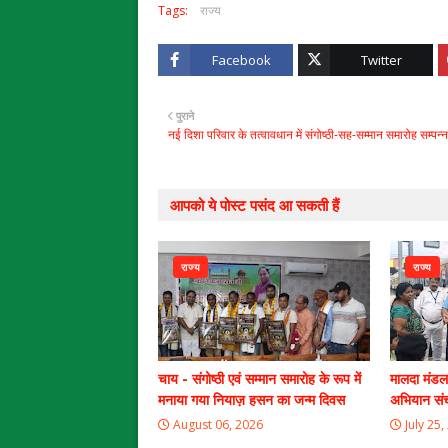
Tags:
राज्य
Facebook
Twitter
पुराने
नई दिशा परिवार के तत्वावधान में संगोष्ठी-सह-सम्मान समारोह सम्पन्न
आपको ये पोस्ट पसंद आ सकती हैं
राज्य
राज्य
चाय - संगोष्ठी एवं सम्मान समारोह के रूप में
मालदा मंडल
मनाया गया नियाज़ हसन का जन्म दिवस
अभियान सं
August 06, 2026
July 25,