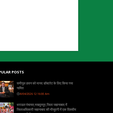
PULAR POSTS
समीनुल हसन को मानद डॉक्टरेट के लिए किया गया
नामित
8/04/2026 12:16:00 Am
धराऊत पंचायत,मखदुमपुर,जिला जहानाबाद में
जिलाअधिकारी जहानाबाद की मौजूदगी में एक दिवसीय