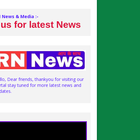
 News & Media :-
 latest News
llo, Dear friends, thankyou for visiting our
rtal stay tuned for more latest news and
dates.