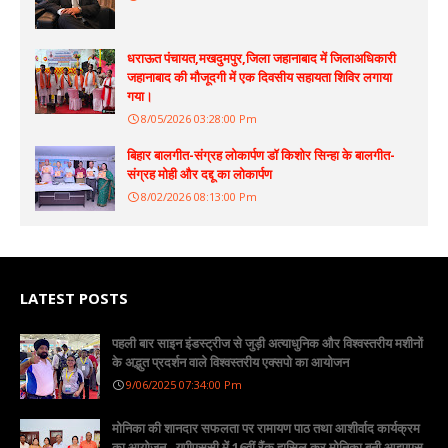
धराऊत पंचायत,मखदुमपुर,जिला जहानाबाद में जिलाअधिकारी
जहानाबाद की मौजूदगी में एक दिवसीय सहायता शिविर लगाया
गया।
8/05/2026 03:28:00 Pm
बिहार बालगीत-संग्रह लोकार्पण डॉ किशोर सिन्हा के बालगीत-
संग्रह मोही और दद्दू का लोकार्पण
8/02/2026 08:13:00 Pm
LATEST POSTS
पहली बार साइन इंडस्ट्रीज से जुड़ी अत्याधुनिक और विश्वस्तरीय मशीनों
के अद्भुत प्रदर्शन वाले विश्वस्तरीय एक्सपो का आयोजन
9/06/2025 07:34:00 Pm
मोनिका की शानदार सफलता पर रामायण पाठ तथा आशीर्वाद कार्यक्रम
का आयोजन , यूपीएससी में 16वीं रैंक हासिल कर मोनिका बनी आइएएस