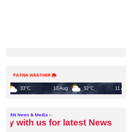
PATNA WEATHER 🌦️
33°C
10 Aug
32°C
11 Aug
RN News & Media :-
 with us for latest News