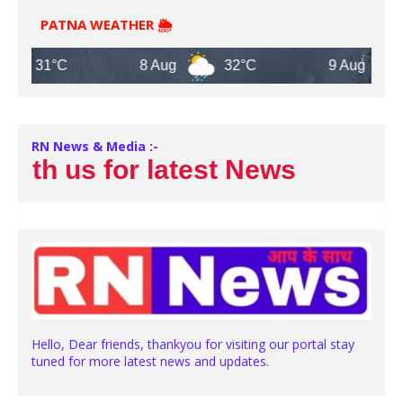
PATNA WEATHER 🌦️
1°C
8 Aug
32°C
9 Aug
31°C
RN News & Media :-
 us for latest News
Hello, Dear friends, thankyou for visiting our portal stay
tuned for more latest news and updates.