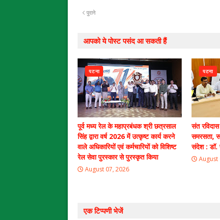
पुराने
आपको ये पोस्ट पसंद आ सकती हैं
पटना
पटना
पूर्व मध्य रेल के महाप्रबंधक श्री छत्रसाल
संत रविदास
सिंह द्वारा वर्ष 2026 में उत्कृष्ट कार्य करने
समरसता, स
वाले अधिकारियों एवं कर्मचारियों को विशिष्ट
संदेश : डॉ. 
रेल सेवा पुरस्कार से पुरस्कृत किया
August 
August 07, 2026
एक टिप्पणी भेजें