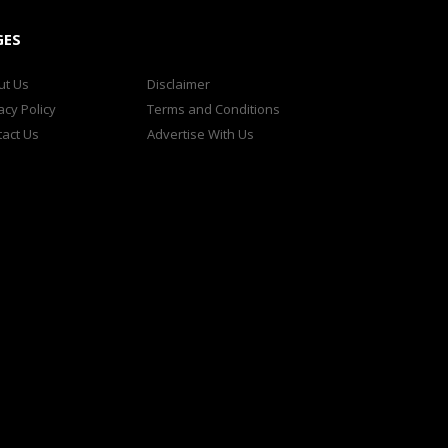
GES
ut Us
Disclaimer
acy Policy
Terms and Conditions
act Us
Advertise With Us