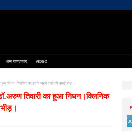
अन्य राज्य/शहर
VIDEO
 का हुआ निधन।क्लिनिक पर उनके चाहने वालों की उमड़ी भीड़।
े डॉ.अरुण तिवारी का हुआ निधन।क्लिनिक
 भीड़।
Patna
8 Aug