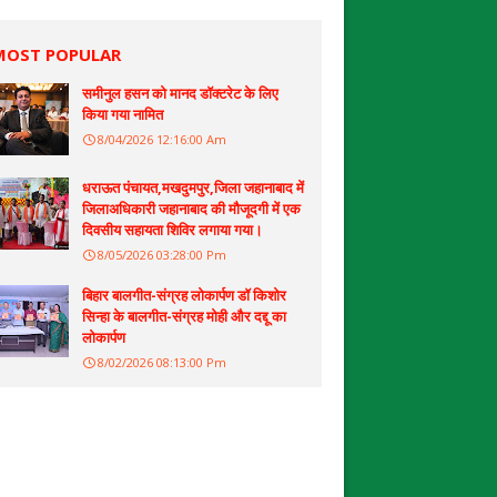
MOST POPULAR
समीनुल हसन को मानद डॉक्टरेट के लिए
किया गया नामित
8/04/2026 12:16:00 Am
धराऊत पंचायत,मखदुमपुर,जिला जहानाबाद में
जिलाअधिकारी जहानाबाद की मौजूदगी में एक
दिवसीय सहायता शिविर लगाया गया।
8/05/2026 03:28:00 Pm
बिहार बालगीत-संग्रह लोकार्पण डॉ किशोर
सिन्हा के बालगीत-संग्रह मोही और दद्दू का
लोकार्पण
8/02/2026 08:13:00 Pm