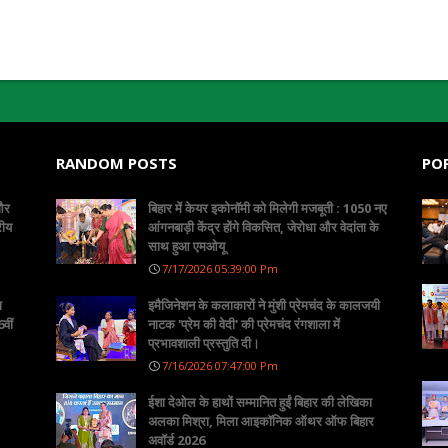
RANDOM POSTS
PO
 और
बिहार में केयर इकोनॉमी को मिलेगी मजबूती : 1050 नए
रीय
आंगनबाड़ी केंद्र होंगे विकसित, जेरोधा और वेदांता के
साथ हुआ एमओयू
7/17/2026 05:39:00 Pm
ा
इमैजिनेशन के कलाकारों ने मुंशी प्रेमचंद के कालजयी
वीं
नाटक 'प्रेम की वेदी' की प्रेमचंद रंगशाला में
प्रभावशाली प्रस्तुति दी।
7/16/2026 07:47:00 Pm
ईशा देओल के हाथों सम्मानित हुईं बिहार की लेखिका
अलका मिश्रा, मिला आइकॉनिक ऑथर ऑफ बिहार
अवॉर्ड 2026