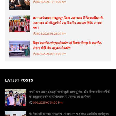
8/04/2026 12:16:00 Am
धराऊत पंचायत,मखदुमपुर,जिला जहानाबाद में जिलाअधिकारी
जहानाबाद की मौजूदगी में एक दिवसीय सहायता शिविर लगाया
गया।
8/05/2026 03:28:00 Pm
बिहार बालगीत-संग्रह लोकार्पण डॉ किशोर सिन्हा के बालगीत-
संग्रह मोही और दद्दू का लोकार्पण
8/02/2026 08:13:00 Pm
LATEST POSTS
पहली बार साइन इंडस्ट्रीज से जुड़ी अत्याधुनिक और विश्वस्तरीय मशीनों
के अद्भुत प्रदर्शन वाले विश्वस्तरीय एक्सपो का आयोजन
9/06/2025 07:34:00 Pm
मोनिका की शानदार सफलता पर रामायण पाठ तथा आशीर्वाद कार्यक्रम