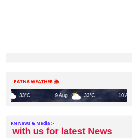
PATNA WEATHER 🌦️
33°C
9 Aug
33°C
10 Aug
3
RN News & Media :-
th us for latest News