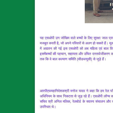
यह एसओपी उन जोखिम वाले बच्चों के लिए सुरक्षा जाल प्
मजबूत करती है, जो अपने परिवारों से अलग हो सकते हैं। म
में अद्यतन की गई इस एसओपी को अब महिला एवं बाल विक
इसमेंबच्चों की पहचान, सहायता और उचित दस्तावेजीकरण करने
तक कि वे बाल कल्याण समिति (सीडब्ल्यूसी) से जुड़े हैं।
आरपीएफमहानिदेशकश्री मनोज यादव ने कहा कि हम रेल परिस
अधिनियम के साथ निकटता से जुड़ रहे हैं। एसओपी लॉन्च कार
सचिव श्री अनिल मलिक, रेलबोर्ड के सदस्य संचालन और व्य
उपस्थित थे।