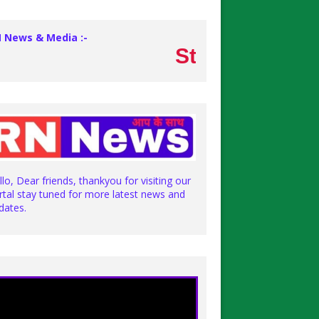
 News & Media :-
Stay with us for lat
llo, Dear friends, thankyou for visiting our
rtal stay tuned for more latest news and
dates.