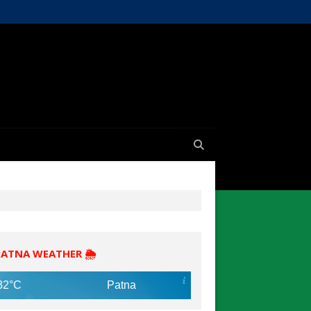
PATNA WEATHER 🌦️
Patna
7 Aug
31°C