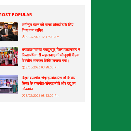
MOST POPULAR
समीनुल हसन को मानद डॉक्टरेट के लिए
किया गया नामित
8/04/2026 12:16:00 Am
धराऊत पंचायत,मखदुमपुर,जिला जहानाबाद में
जिलाअधिकारी जहानाबाद की मौजूदगी में एक
दिवसीय सहायता शिविर लगाया गया।
8/05/2026 03:28:00 Pm
बिहार बालगीत-संग्रह लोकार्पण डॉ किशोर
सिन्हा के बालगीत-संग्रह मोही और दद्दू का
लोकार्पण
8/02/2026 08:13:00 Pm