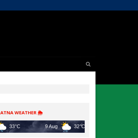
PATNA WEATHER 🌦️
°C
9 Aug
32°C
10 Aug
30°C