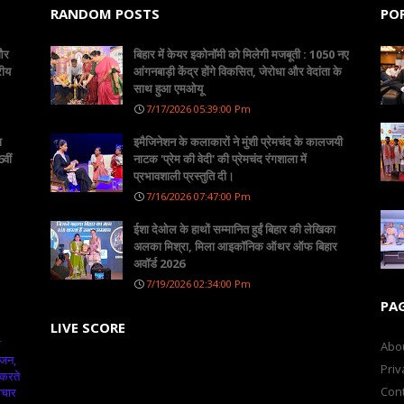
RANDOM POSTS
PO
 और
बिहार में केयर इकोनॉमी को मिलेगी मजबूती : 1050 नए
रीय
आंगनबाड़ी केंद्र होंगे विकसित, जेरोधा और वेदांता के
साथ हुआ एमओयू
7/17/2026 05:39:00 Pm
ा
इमैजिनेशन के कलाकारों ने मुंशी प्रेमचंद के कालजयी
वीं
नाटक 'प्रेम की वेदी' की प्रेमचंद रंगशाला में
प्रभावशाली प्रस्तुति दी।
7/16/2026 07:47:00 Pm
ईशा देओल के हाथों सम्मानित हुईं बिहार की लेखिका
अलका मिश्रा, मिला आइकॉनिक ऑथर ऑफ बिहार
अवॉर्ड 2026
7/19/2026 02:34:00 Pm
PA
LIVE SCORE
क
Abo
ंजन,
Priv
 करते
Cont
ाचार