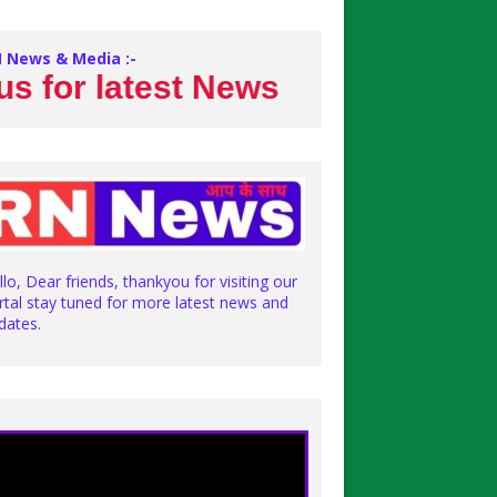
 News & Media :-
or latest News
llo, Dear friends, thankyou for visiting our
rtal stay tuned for more latest news and
dates.