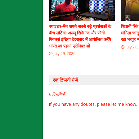
स्पाइडर-मैन अपने सबसे बड़े प्रशंसकों के
शिवानी सिं
बीच लौटेगा: अल्लू सिनेमाज और सोनी
मांगिला जान
पिक्चर्स इंडिया हैदराबाद में आयोजित करेंगे
रहा भरपूर प्
भारत का पहला प्रीमियर शो
July 21,
July 29, 2026
एक टिप्पणी भेजें
0 टिप्पणियाँ
if you have any doubts, please let me know.