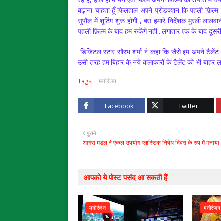
बढ़ाना चाहता हूँ फिलहाल अपने प्रोडक्शन कि पहली फ़िल्म 
सुपौल में शूटिंग शुरू होगी , बस हमारे निर्देशक मुरली लालव
पहली फ़िल्म के बाद हम रुकेंगे नही...लगातार एक के बाद दूसर
डिजिटल स्टार सौरभ शर्मा ने कहा कि जैसे हम अपने टैलेंट क
उसी तरह हम बिहार के नये कलाकारों के टैलेंट को भी बाहर लाना
Tags:
मनोरंजन
Facebook
Twitter
पुराने
आगरा मंडल ने एकल उपयोग प्लास्टिक निषेध दिवस के रुप में मनाया
आपको ये पोस्ट पसंद आ सकती हैं
मनोरंजन
मनोरंजन