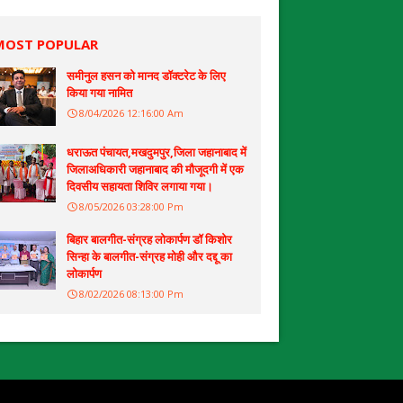
MOST POPULAR
समीनुल हसन को मानद डॉक्टरेट के लिए
किया गया नामित
8/04/2026 12:16:00 Am
धराऊत पंचायत,मखदुमपुर,जिला जहानाबाद में
जिलाअधिकारी जहानाबाद की मौजूदगी में एक
दिवसीय सहायता शिविर लगाया गया।
8/05/2026 03:28:00 Pm
बिहार बालगीत-संग्रह लोकार्पण डॉ किशोर
सिन्हा के बालगीत-संग्रह मोही और दद्दू का
लोकार्पण
8/02/2026 08:13:00 Pm