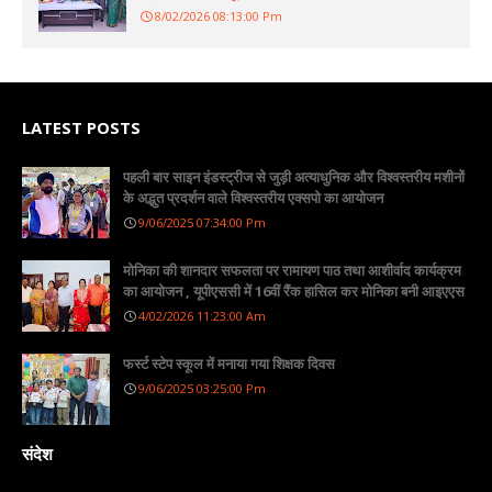
8/02/2026 08:13:00 Pm
LATEST POSTS
पहली बार साइन इंडस्ट्रीज से जुड़ी अत्याधुनिक और विश्वस्तरीय मशीनों
के अद्भुत प्रदर्शन वाले विश्वस्तरीय एक्सपो का आयोजन
9/06/2025 07:34:00 Pm
मोनिका की शानदार सफलता पर रामायण पाठ तथा आशीर्वाद कार्यक्रम
का आयोजन , यूपीएससी में 16वीं रैंक हासिल कर मोनिका बनी आइएएस
4/02/2026 11:23:00 Am
फर्स्ट स्टेप स्कूल में मनाया गया शिक्षक दिवस
9/06/2025 03:25:00 Pm
संदेश