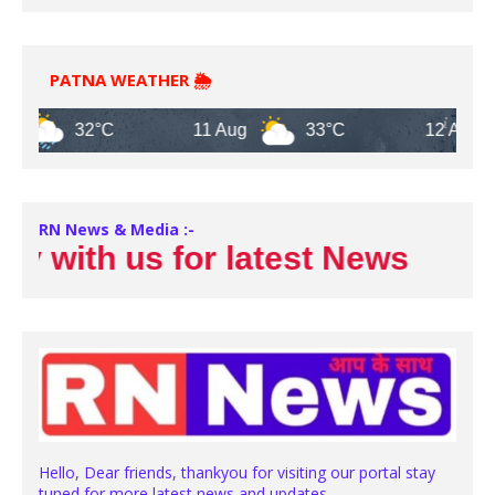
PATNA WEATHER 🌦️
32°C
11 Aug
33°C
12 Aug
RN News & Media :-
with us for latest News
Hello, Dear friends, thankyou for visiting our portal stay
tuned for more latest news and updates.