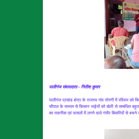
पालीगंज संवाददाता - नितीश कुमार
पालीगंज प्रखंड क्षेत्र के राजस्व गांव तोरणी में रविवार क
चौपाल के माध्यम से किसान भाईयों को खेती से सम्बंधित बह
का तकनीक एवं फसलों में लगने वाले गंभीर बिमारियों से बचने