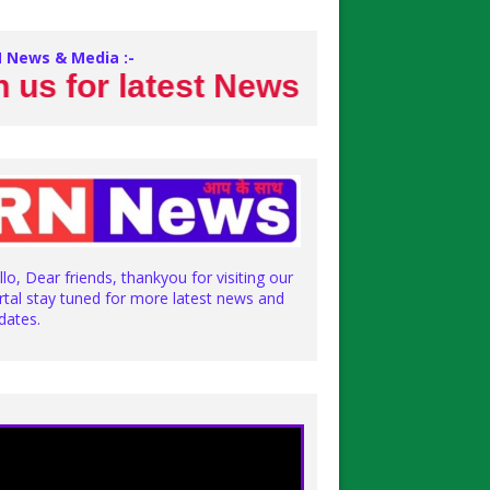
 News & Media :-
for latest News
llo, Dear friends, thankyou for visiting our
rtal stay tuned for more latest news and
dates.