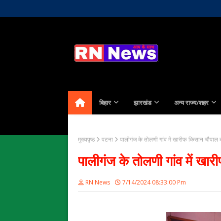
Home
About Us
Contact
बिहार
झारखंड
अन्य राज्य/शहर
मुख्यपृष्ठ
पटना
पालीगंज के तोलणी गांव में खारीफ किसान चौपा
पालीगंज के तोलणी गांव में 
RN News
7/14/2024 08:33:00 Pm