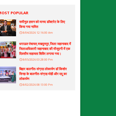
MOST POPULAR
समीनुल हसन को मानद डॉक्टरेट के लिए
किया गया नामित
8/04/2026 12:16:00 Am
धराऊत पंचायत,मखदुमपुर,जिला जहानाबाद में
जिलाअधिकारी जहानाबाद की मौजूदगी में एक
दिवसीय सहायता शिविर लगाया गया।
8/05/2026 03:28:00 Pm
बिहार बालगीत-संग्रह लोकार्पण डॉ किशोर
सिन्हा के बालगीत-संग्रह मोही और दद्दू का
लोकार्पण
8/02/2026 08:13:00 Pm