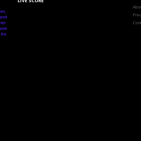
LIVE SCORE
क
Abo
ंजन,
Priv
 करते
Cont
ाचार
 अथवा
 भेज