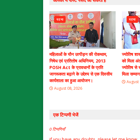
आपको ये पोस्ट पसंद आ सकती हैं
पटना
पटना
महिलाओं के यौन उत्पीड़न की रोकथाम,
ज्योतिष शास
निषेध एवं प्रतितोष अधिनियम, 2013
को मिला अंतर
POSH Act के प्रावधानों के प्रति
ज्योतिष से
जागरूकता बढ़ाने के उद्देश्य से एक दिवसीय
मिला सम्मान
कार्यशाला का हुआ आयोजन।
August 
August 08, 2026
एक टिप्पणी भेजें
0 टिप्पणियाँ
if you have any doubts, please let me know.