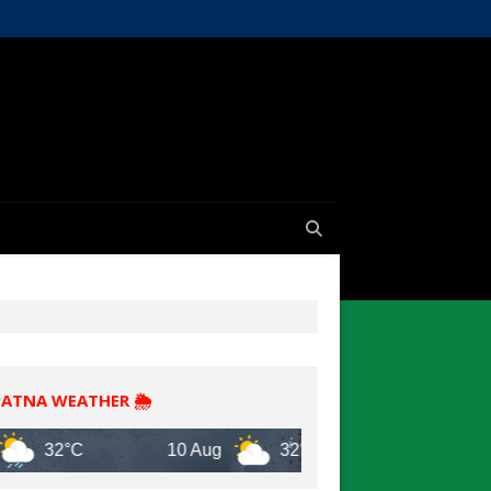
PATNA WEATHER 🌦️
2°C
10 Aug
32°C
11 Aug
34°C