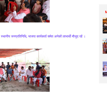
 स्थानीय जनप्रतिनिधि, भाजपा कार्यकर्ता समेत अनेकों लाभार्थी मौजूद रहें ।