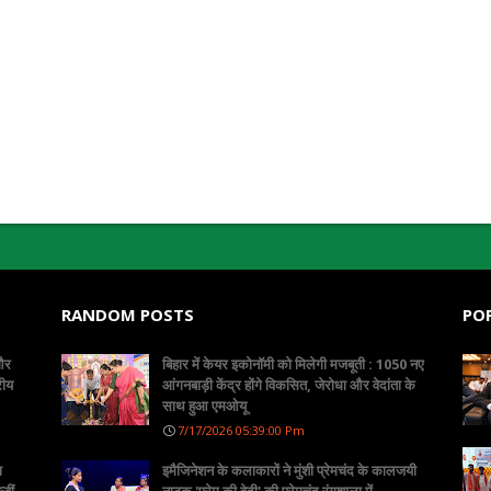
RANDOM POSTS
PO
 और
बिहार में केयर इकोनॉमी को मिलेगी मजबूती : 1050 नए
रीय
आंगनबाड़ी केंद्र होंगे विकसित, जेरोधा और वेदांता के
साथ हुआ एमओयू
7/17/2026 05:39:00 Pm
ा
इमैजिनेशन के कलाकारों ने मुंशी प्रेमचंद के कालजयी
वीं
नाटक 'प्रेम की वेदी' की प्रेमचंद रंगशाला में