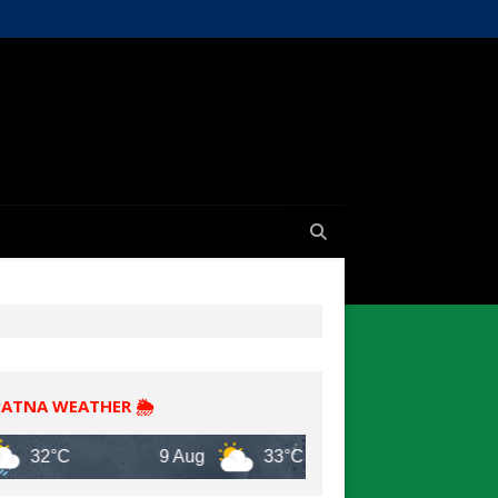
PATNA WEATHER 🌦️
9 Aug
33°C
10 Aug
30°C