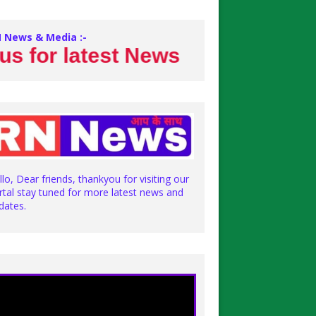
 News & Media :-
r latest News
llo, Dear friends, thankyou for visiting our
rtal stay tuned for more latest news and
dates.