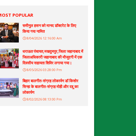
MOST POPULAR
समीनुल हसन को मानद डॉक्टरेट के लिए
किया गया नामित
8/04/2026 12:16:00 Am
धराऊत पंचायत,मखदुमपुर,जिला जहानाबाद में
जिलाअधिकारी जहानाबाद की मौजूदगी में एक
दिवसीय सहायता शिविर लगाया गया।
8/05/2026 03:28:00 Pm
बिहार बालगीत-संग्रह लोकार्पण डॉ किशोर
सिन्हा के बालगीत-संग्रह मोही और दद्दू का
लोकार्पण
8/02/2026 08:13:00 Pm