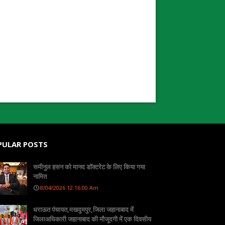
PULAR POSTS
समीनुल हसन को मानद डॉक्टरेट के लिए किया गया
नामित
8/04/2026 12:16:00 Am
धराऊत पंचायत,मखदुमपुर,जिला जहानाबाद में
जिलाअधिकारी जहानाबाद की मौजूदगी में एक दिवसीय