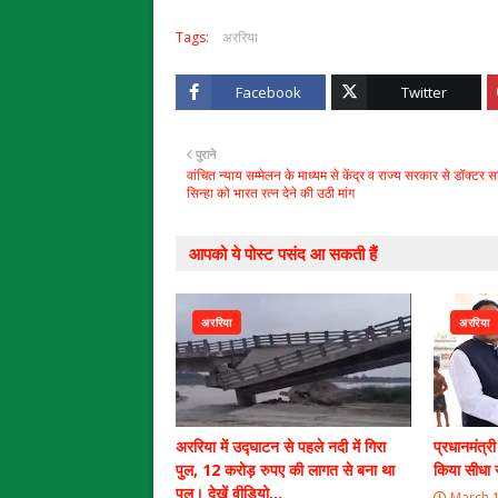
Tags:
अररिया
Facebook
Twitter
पुराने
वांचित न्याय सम्मेलन के माध्यम से केंद्र व राज्य सरकार से डॉक्टर स
सिन्हा को भारत रत्न देने की उठी मांग
आपको ये पोस्ट पसंद आ सकती हैं
अररिया
अररिया
अररिया में उद्घाटन से पहले नदी में गिरा
प्रधानमंत्र
पुल, 12 करोड़ रुपए की लागत से बना था
किया सीधा 
पुल। देखें वीडियो...
March 1