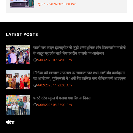
8/02/2026 08:13:00 Pm
LATEST POSTS
पहली बार साइन इंडस्ट्रीज से जुड़ी अत्याधुनिक और विश्वस्तरीय मशीनों
के अद्भुत प्रदर्शन वाले विश्वस्तरीय एक्सपो का आयोजन
9/06/2025 07:34:00 Pm
मोनिका की शानदार सफलता पर रामायण पाठ तथा आशीर्वाद कार्यक्रम
का आयोजन , यूपीएससी में 16वीं रैंक हासिल कर मोनिका बनी आइएएस
4/02/2026 11:23:00 Am
फर्स्ट स्टेप स्कूल में मनाया गया शिक्षक दिवस
9/06/2025 03:25:00 Pm
संदेश