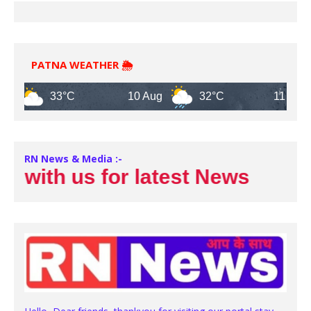
PATNA WEATHER 🌦️
33°C
10 Aug
32°C
11 Aug
RN News & Media :-
with us for latest News