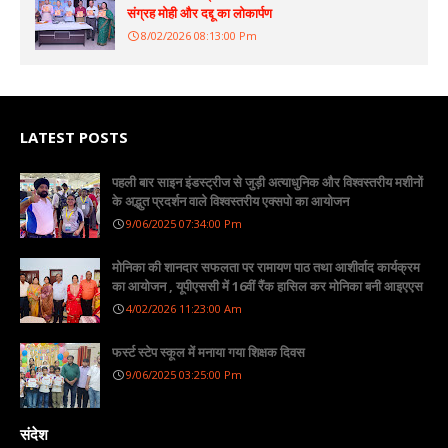
संग्रह मोही और दद्दू का लोकार्पण
8/02/2026 08:13:00 Pm
LATEST POSTS
पहली बार साइन इंडस्ट्रीज से जुड़ी अत्याधुनिक और विश्वस्तरीय मशीनों
के अद्भुत प्रदर्शन वाले विश्वस्तरीय एक्सपो का आयोजन
9/06/2025 07:34:00 Pm
मोनिका की शानदार सफलता पर रामायण पाठ तथा आशीर्वाद कार्यक्रम
का आयोजन , यूपीएससी में 16वीं रैंक हासिल कर मोनिका बनी आइएएस
4/02/2026 11:23:00 Am
फर्स्ट स्टेप स्कूल में मनाया गया शिक्षक दिवस
9/06/2025 03:25:00 Pm
संदेश