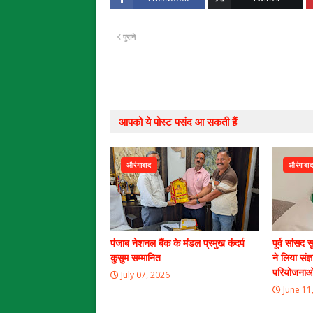
पुराने
आपको ये पोस्ट पसंद आ सकती हैं
औरंगाबाद
औरंगाबा
पंजाब नेशनल बैंक के मंडल प्रमुख कंदर्प
पूर्व सांसद 
कुसुम सम्मानित
ने लिया संज
परियोजनाओं 
July 07, 2026
June 11