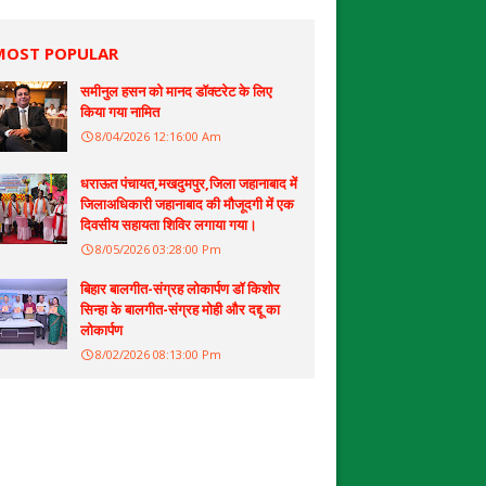
MOST POPULAR
समीनुल हसन को मानद डॉक्टरेट के लिए
किया गया नामित
8/04/2026 12:16:00 Am
धराऊत पंचायत,मखदुमपुर,जिला जहानाबाद में
जिलाअधिकारी जहानाबाद की मौजूदगी में एक
दिवसीय सहायता शिविर लगाया गया।
8/05/2026 03:28:00 Pm
बिहार बालगीत-संग्रह लोकार्पण डॉ किशोर
सिन्हा के बालगीत-संग्रह मोही और दद्दू का
लोकार्पण
8/02/2026 08:13:00 Pm