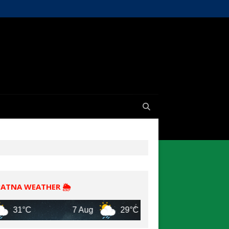
PATNA WEATHER 🌦️
7 Aug
29°C
8 Aug
31°C