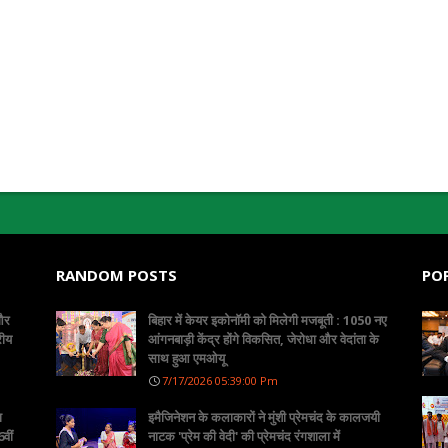
RANDOM POSTS
PO
 और
बिहार में केयर इकोनॉमी को मिलेगी मजबूती : 1050 नए
रीय
आंगनबाड़ी केंद्र होंगे विकसित, जेरोधा और वेदांता के
साथ हुआ एमओयू
7/17/2026 05:39:00 Pm
ा
इमैजिनेशन के कलाकारों ने मुंशी प्रेमचंद के कालजयी
वीं
नाटक 'प्रेम की वेदी' की प्रेमचंद रंगशाला में