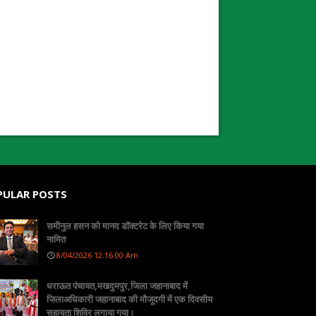
PULAR POSTS
समीनुल हसन को मानद डॉक्टरेट के लिए किया गया
नामित
8/04/2026 12:16:00 Am
धराऊत पंचायत,मखदुमपुर,जिला जहानाबाद में
जिलाअधिकारी जहानाबाद की मौजूदगी में एक दिवसीय
सहायता शिविर लगाया गया।