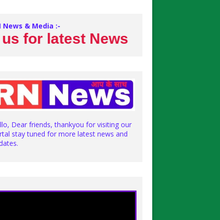
 News & Media :-
r latest News
llo, Dear friends, thankyou for visiting our
rtal stay tuned for more latest news and
dates.