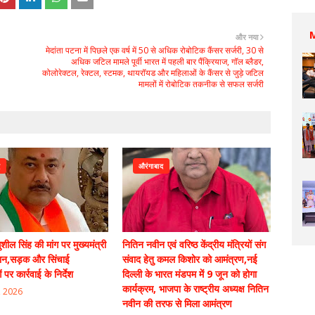
और नया
मेदांता पटना में पिछले एक वर्ष में 50 से अधिक रोबोटिक कैंसर सर्जरी, 30 से
अधिक जटिल मामले पूर्वी भारत में पहली बार पैंक्रियाज, गॉल ब्लैडर,
कोलोरेक्टल, रेक्टल, स्टमक, थायरॉयड और महिलाओं के कैंसर से जुड़े जटिल
मामलों में रोबोटिक तकनीक से सफल सर्जरी
द
औरंगाबाद
सुशील सिंह की मांग पर मुख्यमंत्री
नितिन नवीन एवं वरिष्ठ केंद्रीय मंत्रियों संग
्ञान,सड़क और सिंचाई
संवाद हेतु कमल किशोर को आमंत्रण,नई
पर कार्रवाई के निर्देश
दिल्ली के भारत मंडपम में 9 जून को होगा
कार्यक्रम, भाजपा के राष्ट्रीय अध्यक्ष नितिन
, 2026
नवीन की तरफ से मिला आमंत्रण