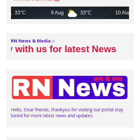
33°C
9 Aug
33°C
10 Aug
3
RN News & Media :-
 with us for latest News
Hello, Dear friends, thankyou for visiting our portal stay
tuned for more latest news and updates.