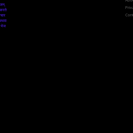
Abo
ंजन,
Priv
 करते
Cont
ाचार
 अथवा
 भेज