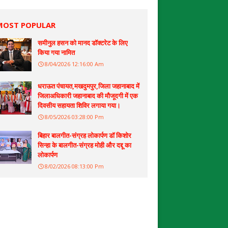
MOST POPULAR
समीनुल हसन को मानद डॉक्टरेट के लिए
किया गया नामित
8/04/2026 12:16:00 Am
धराऊत पंचायत,मखदुमपुर,जिला जहानाबाद में
जिलाअधिकारी जहानाबाद की मौजूदगी में एक
दिवसीय सहायता शिविर लगाया गया।
8/05/2026 03:28:00 Pm
बिहार बालगीत-संग्रह लोकार्पण डॉ किशोर
सिन्हा के बालगीत-संग्रह मोही और दद्दू का
लोकार्पण
8/02/2026 08:13:00 Pm