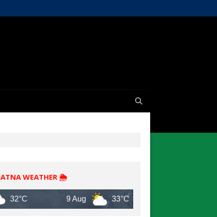
PATNA WEATHER 🌦️
9 Aug
33°C
10 Aug
30°C