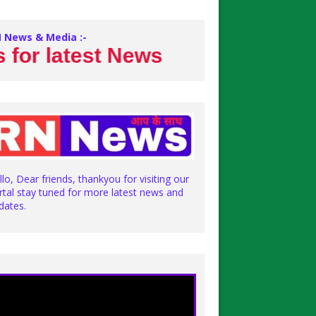
 News & Media :-
 latest News
llo, Dear friends, thankyou for visiting our
rtal stay tuned for more latest news and
dates.