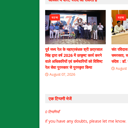
पटना
पटना
पूर्व मध्य रेल के महाप्रबंधक श्री छत्रसाल
संत रविदास
सिंह द्वारा वर्ष 2026 में उत्कृष्ट कार्य करने
समरसता, स
वाले अधिकारियों एवं कर्मचारियों को विशिष्ट
संदेश : डॉ. 
रेल सेवा पुरस्कार से पुरस्कृत किया
August 
August 07, 2026
एक टिप्पणी भेजें
0 टिप्पणियाँ
if you have any doubts, please let me know.