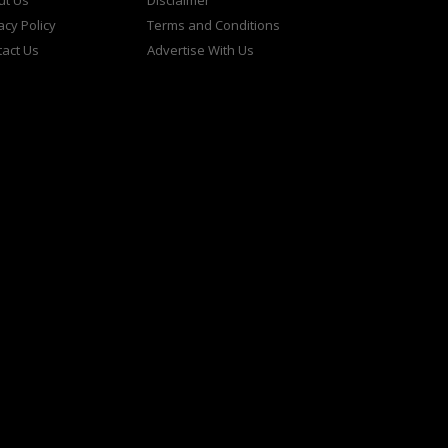
ut Us
Disclaimer
acy Policy
Terms and Conditions
act Us
Advertise With Us