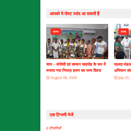
आपको ये पोस्ट पसंद आ सकती हैं
राज्य
राज्य
चाय - संगोष्ठी एवं सम्मान समारोह के रूप में
मालदा मंडल
मनाया गया नियाज़ हसन का जन्म दिवस
अभियान सं
August 06, 2026
July 25,
एक टिप्पणी भेजें
0 टिप्पणियाँ