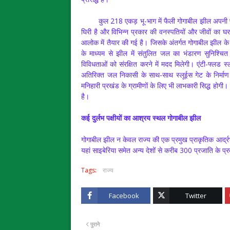
कुल 218 एकड़ भू-भाग में फैली गोगाबील झील अपनी प्रा
घिरी है और विभिन्न प्रकार की वनस्पतियों और जीवों का घर 
आलोक में तैयार की गई है। जिसके अंतर्गत गोगाबील झील के 
के माध्यम से झील में संतुलित जल का भंडारण सुनिश्चि
विविधताओं को संरक्षित करने में मदद मिलेगी। एंटी-फ्लड स
अतिरिक्त जल निकासी के साथ-साथ स्लूईस गेट के निर्माण
मनिहारी प्रखंड के ग्रामीणों के लिए भी लाभकारी सिद्ध होग
है।
कई दुर्लभ पक्षीयों का आश्रय स्थल गोगाबील झील
गोगाबील झील न केवल राज्य की एक प्रमुख प्राकृतिक आर्द्रभ
यहां साइबेरिया समेत अन्य देशों से करीब 300 प्रजाति के प्रवा
Tags:
राज्य
Facebook
Twitter
पुराने