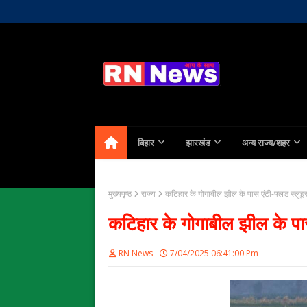
Home
About Us
Contact
बिहार
झारखंड
अन्य राज्य/शहर
मुख्यपृष्ठ
राज्य
कटिहार के गोगाबील झील के पास एंटी-फ्लड स्लूइस 
कटिहार के गोगाबील झील के पास 
RN News
7/04/2025 06:41:00 Pm