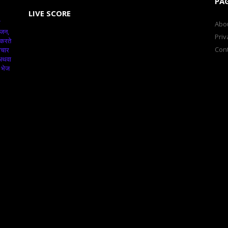
PA
LIVE SCORE
क
Abo
ंजन,
Priv
 करते
Cont
ाचार
 अथवा
 भेज