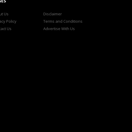
GES
ut Us
Disclaimer
acy Policy
Terms and Conditions
act Us
Advertise With Us