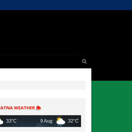
PATNA WEATHER 🌦️
C
9 Aug
32°C
10 Aug
30°C