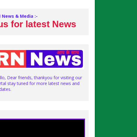
 News & Media :-
or latest News
llo, Dear friends, thankyou for visiting our
rtal stay tuned for more latest news and
dates.