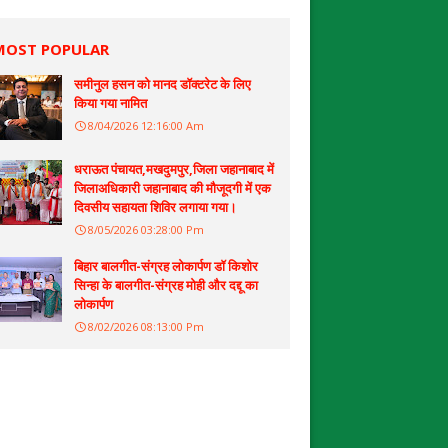
MOST POPULAR
समीनुल हसन को मानद डॉक्टरेट के लिए
किया गया नामित
8/04/2026 12:16:00 Am
धराऊत पंचायत,मखदुमपुर,जिला जहानाबाद में
जिलाअधिकारी जहानाबाद की मौजूदगी में एक
दिवसीय सहायता शिविर लगाया गया।
8/05/2026 03:28:00 Pm
बिहार बालगीत-संग्रह लोकार्पण डॉ किशोर
सिन्हा के बालगीत-संग्रह मोही और दद्दू का
लोकार्पण
8/02/2026 08:13:00 Pm