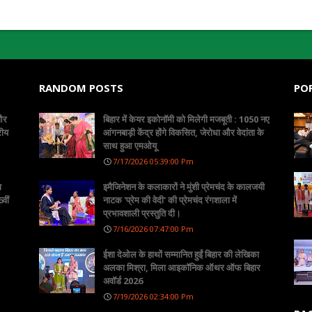
RANDOM POSTS
PO
 और
बिहार में केयर इकोनॉमी को मिलेगी मजबूती : 1050 नए
रीय
आंगनबाड़ी केंद्र होंगे विकसित, जेरोधा और वेदांता के
साथ हुआ एमओयू
7/17/2026 05:39:00 Pm
ा
इमैजिनेशन के कलाकारों ने मुंशी प्रेमचंद के कालजयी
वीं
नाटक 'प्रेम की वेदी' की प्रेमचंद रंगशाला में
प्रभावशाली प्रस्तुति दी।
7/16/2026 07:47:00 Pm
ईशा देओल के हाथों सम्मानित हुईं बिहार की लेखिका
अलका मिश्रा, मिला आइकॉनिक ऑथर ऑफ बिहार
अवॉर्ड 2026
7/19/2026 02:34:00 Pm