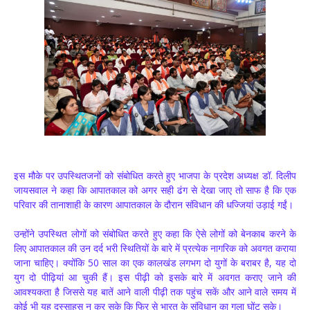
इस मौके पर उपस्थितजनों को संबोधित करते हुए भाजपा के प्रदेश अध्यक्ष डॉ. दिलीप
जायसवाल ने कहा कि आपातकाल को अगर सही ढंग से देखा जाए तो साफ है कि एक
परिवार की तानाशाही के कारण आपातकाल के दौरान संविधान की धज्जियां उड़ाई गईं।
उन्होंने उपस्थित लोगों को संबोधित करते हुए कहा कि ऐसे लोगों को बेनकाब करने के
लिए आपातकाल की उन दर्द भरी स्थितियों के बारे में प्रत्येक नागरिक को अवगत कराया
जाना चाहिए। क्योंकि 50 साल का एक कालखंड लगभग दो युगों के बराबर है, यह दो
युग दो पीढ़ियां आ चुकी हैं। इस पीढ़ी को इसके बारे में अवगत कराए जाने की
आवश्यकता है जिससे यह बातें आने वाली पीढ़ी तक पहुंच सकें और आने वाले समय में
कोई भी यह दुस्साहस न कर सके कि फिर से भारत के संविधान का गला घोंट सके।