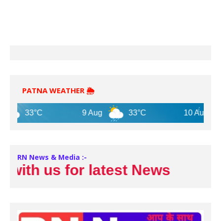
PATNA WEATHER 🌦️
33°C
9 Aug
33°C
10 Aug
3
RN News & Media :-
th us for latest News