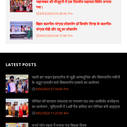
जहानाबाद की मौजूदगी में एक दिवसीय सहायता शिविर लगाया
गया।
8/05/2026 03:28:00 Pm
बिहार बालगीत-संग्रह लोकार्पण डॉ किशोर सिन्हा के बालगीत-
संग्रह मोही और दद्दू का लोकार्पण
8/02/2026 08:13:00 Pm
LATEST POSTS
पहली बार साइन इंडस्ट्रीज से जुड़ी अत्याधुनिक और विश्वस्तरीय मशीनों
के अद्भुत प्रदर्शन वाले विश्वस्तरीय एक्सपो का आयोजन
9/06/2025 07:34:00 Pm
मोनिका की शानदार सफलता पर रामायण पाठ तथा आशीर्वाद कार्यक्रम
का आयोजन , यूपीएससी में 16वीं रैंक हासिल कर मोनिका बनी आइएएस
4/02/2026 11:23:00 Am
फर्स्ट स्टेप स्कूल में मनाया गया शिक्षक दिवस