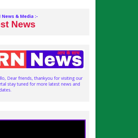
 News & Media :-
ews
llo, Dear friends, thankyou for visiting our
rtal stay tuned for more latest news and
dates.