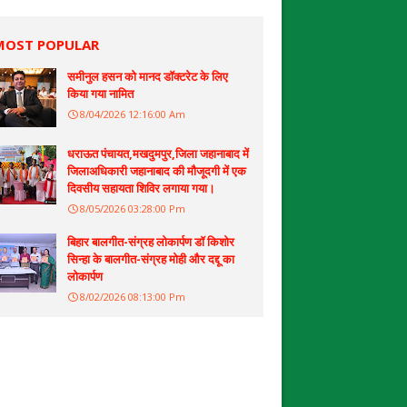
MOST POPULAR
समीनुल हसन को मानद डॉक्टरेट के लिए
किया गया नामित
8/04/2026 12:16:00 Am
धराऊत पंचायत,मखदुमपुर,जिला जहानाबाद में
जिलाअधिकारी जहानाबाद की मौजूदगी में एक
दिवसीय सहायता शिविर लगाया गया।
8/05/2026 03:28:00 Pm
बिहार बालगीत-संग्रह लोकार्पण डॉ किशोर
सिन्हा के बालगीत-संग्रह मोही और दद्दू का
लोकार्पण
8/02/2026 08:13:00 Pm