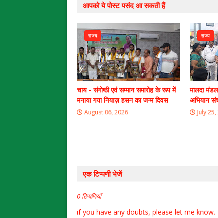
आपको ये पोस्ट पसंद आ सकती हैं
राज्य
राज्य
चाय - संगोष्ठी एवं सम्मान समारोह के रूप में
मालदा मंडल
मनाया गया नियाज़ हसन का जन्म दिवस
अभियान सं
August 06, 2026
July 25,
एक टिप्पणी भेजें
0 टिप्पणियाँ
if you have any doubts, please let me know.