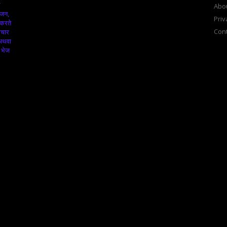
क
Abo
ंजन,
Priv
 करते
Cont
ाचार
 अथवा
 भेज