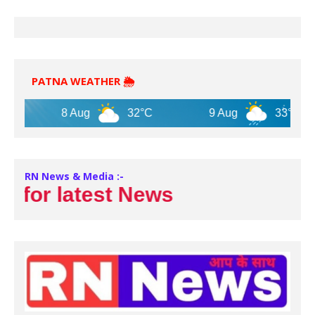
PATNA WEATHER 🌦️
8 Aug
32°C
9 Aug
33°C
RN News & Media :-
or latest News