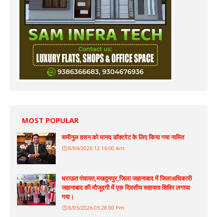
MOST POPULAR
समीनुल हसन को मानद डॉक्टरेट के लिए किया गया नामित
8/04/2026 12:16:00 Am
धराऊत पंचायत,मखदुमपुर,जिला जहानाबाद में जिलाअधिकारी
जहानाबाद की मौजूदगी में एक दिवसीय सहायता शिविर लगाया
गया।
8/05/2026 03:28:00 Pm