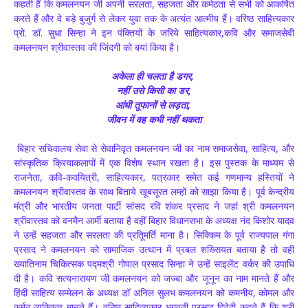
कहती हैं कि कमलनयन जी अपनी सरलता, सहजता और कर्मठता से सभी को आकर्षित
करते हैं और वे बड़े बुजुर्ग से लेकर युवा तक के अत्यंत आत्मीय हैं। वरिष्ठ साहित्यकार
प्रो. डॉ. सुधा सिन्हा ने इन पंक्तियों के जरिये साहित्यकार,कवि और समाजसेवी
कमलनयन श्रीवास्तव की जिंदगी को बयां किया है।
अकेला ही चलता है डगर,
नहीं उसे किसी का डर,
आंधी तूफानों से लड़ता,
जीवन में वह कभी नहीं थकता
बिहार सचिवालय सेवा से सेवानिवृत कमलनयन जी का नाम समाजसेवा, साहित्य, और
सांस्कृतिक क्रियाकलापों में एक विशेष स्थान रखता है। इस पुस्तक के माध्यम से
राजनेता, कवि-कवयित्री, साहित्यकार, पत्रकार समेत कई गणमान्य हस्तियों ने
कमलनयन श्रीवास्तव के साथ बिताये खूबसूरत लम्हों को साझा किया है। पूर्व केन्द्रीय
मंत्री और भारतीय जनता पार्टी सांसद रवि शंकर प्रसाद ने जहां श्री कमलनयन
श्रीवास्तव को वनमैन आर्मी बताया है वहीं बिहार विधानसभा के अध्यक्ष नंद किशोर यादव
ने उन्हें सहजता और सरलता की प्रतिूमर्ति माना है। सिक्किम के पूर्व राज्यपाल गंगा
प्रसाद ने कमलनयन को सामाजिक उत्थान में प्रबल शख्सियत बताया है तो वहीं
ख्यातिनाम चिकित्सक पद्मश्री गोपाल प्रसाद सिन्हा ने उन्हें साइलेंट वर्कर की उपाधि
दी है। कवि सत्यनारायण जी कमलनयन को जज्बा और जूनून का नाम मानते हैं और
हिंदी साहित्य सम्मेलन के अध्यक्ष डॉ अनिल सुलभ कमलनयन को कमनीय, कोमल और
कर्मठ व्यक्तित्व मानते हैं। वरिष्ठ साहित्यकार भगवती प्रसाद दि्वेदी कहते हैं कि श्री