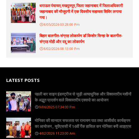
धराऊत पंचायत,मखदुमपुर,जिला जहानाबाद में जिलाअधिकारी
जहानाबाद की मौजूदगी में एक दिवसीय सहायता शिविर लगाया
गया।
8/05/2026 03:28:00 Pm
बिहार बालगीत-संग्रह लोकार्पण डॉ किशोर सिन्हा के बालगीत-
संग्रह मोही और दद्दू का लोकार्पण
8/02/2026 08:13:00 Pm
LATEST POSTS
पहली बार साइन इंडस्ट्रीज से जुड़ी अत्याधुनिक और विश्वस्तरीय मशीनों
के अद्भुत प्रदर्शन वाले विश्वस्तरीय एक्सपो का आयोजन
9/06/2025 07:34:00 Pm
मोनिका की शानदार सफलता पर रामायण पाठ तथा आशीर्वाद कार्यक्रम
का आयोजन , यूपीएससी में 16वीं रैंक हासिल कर मोनिका बनी आइएएस
4/02/2026 11:23:00 Am