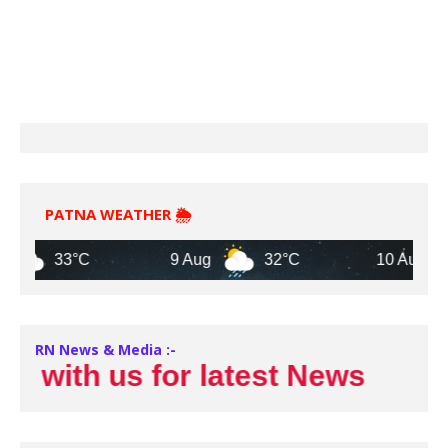
PATNA WEATHER 🌦️
33°C
9 Aug
32°C
10 Aug
3
RN News & Media :-
with us for latest News