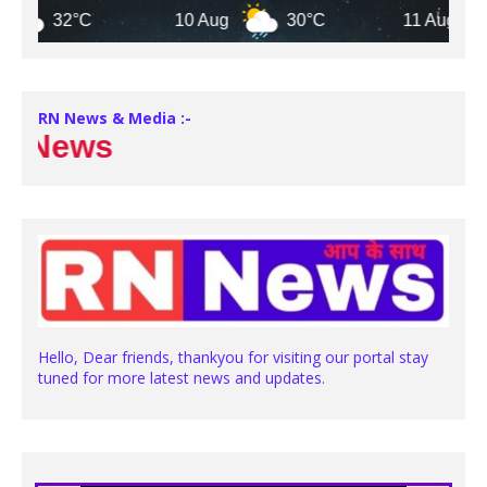
32°C
10 Aug
30°C
11 Aug
32
RN News & Media :-
ews
Hello, Dear friends, thankyou for visiting our portal stay
tuned for more latest news and updates.