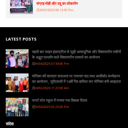
संग्रह मोही और दद्दू का लोकार्पण
8/02/2026 08:13:00 Pm
LATEST POSTS
पहली बार साइन इंडस्ट्रीज से जुड़ी अत्याधुनिक और विश्वस्तरीय मशीनों
के अद्भुत प्रदर्शन वाले विश्वस्तरीय एक्सपो का आयोजन
9/06/2025 07:34:00 Pm
मोनिका की शानदार सफलता पर रामायण पाठ तथा आशीर्वाद कार्यक्रम
का आयोजन , यूपीएससी में 16वीं रैंक हासिल कर मोनिका बनी आइएएस
4/02/2026 11:23:00 Am
फर्स्ट स्टेप स्कूल में मनाया गया शिक्षक दिवस
9/06/2025 03:25:00 Pm
संदेश