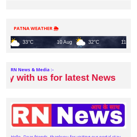
PATNA WEATHER 🌦️
33°C
10 Aug
32°C
11 Aug
RN News & Media :-
 with us for latest News
Hello, Dear friends, thankyou for visiting our portal stay