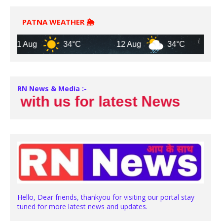
PATNA WEATHER 🌦️
 Aug
34°C
12 Aug
34°C
13 Aug
RN News & Media :-
ith us for latest News
Hello, Dear friends, thankyou for visiting our portal stay
tuned for more latest news and updates.