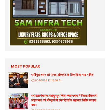
MOST POPULAR
समीनुल हसन को मानद डॉक्टरेट के लिए किया गया नामित
8/04/2026 12:16:00 Am
धराऊत पंचायत,मखदुमपुर,जिला जहानाबाद में जिलाअधिकारी
जहानाबाद की मौजूदगी में एक दिवसीय सहायता शिविर लगाया
गया।