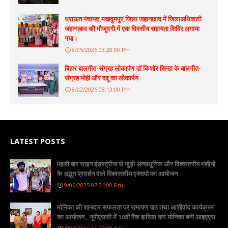
धराऊत पंचायत,मखदुमपुर,जिला जहानाबाद में जिलाअधिकारी
जहानाबाद की मौजूदगी में एक दिवसीय सहायता शिविर लगाया
गया।
8/05/2026 03:28:00 Pm
बिहार बालगीत-संग्रह लोकार्पण डॉ किशोर सिन्हा के बालगीत-
संग्रह मोही और दद्दू का लोकार्पण
8/02/2026 08:13:00 Pm
LATEST POSTS
पहली बार साइन इंडस्ट्रीज से जुड़ी अत्याधुनिक और विश्वस्तरीय मशीनों
के अद्भुत प्रदर्शन वाले विश्वस्तरीय एक्सपो का आयोजन
9/06/2025 07:34:00 Pm
मोनिका की शानदार सफलता पर रामायण पाठ तथा आशीर्वाद कार्यक्रम
का आयोजन , यूपीएससी में 16वीं रैंक हासिल कर मोनिका बनी आइएएस