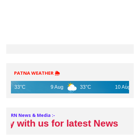
PATNA WEATHER 🌦️
33°C
9 Aug
33°C
10 Aug
3
RN News & Media :-
 with us for latest News