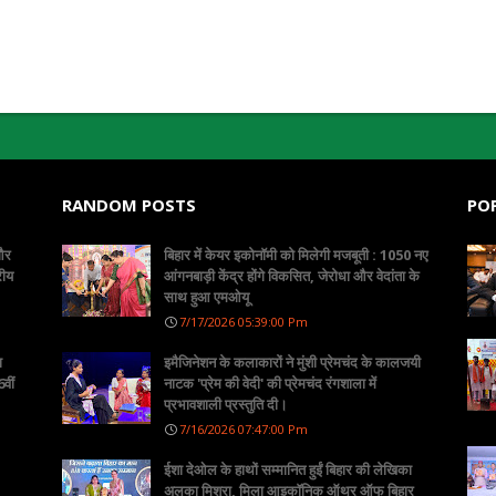
RANDOM POSTS
PO
 और
बिहार में केयर इकोनॉमी को मिलेगी मजबूती : 1050 नए
रीय
आंगनबाड़ी केंद्र होंगे विकसित, जेरोधा और वेदांता के
साथ हुआ एमओयू
7/17/2026 05:39:00 Pm
ा
इमैजिनेशन के कलाकारों ने मुंशी प्रेमचंद के कालजयी
वीं
नाटक 'प्रेम की वेदी' की प्रेमचंद रंगशाला में
प्रभावशाली प्रस्तुति दी।
7/16/2026 07:47:00 Pm
ईशा देओल के हाथों सम्मानित हुईं बिहार की लेखिका
अलका मिश्रा, मिला आइकॉनिक ऑथर ऑफ बिहार