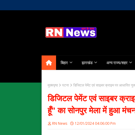
Home
About Us
Contact
बिहार
झारखंड
अन्य राज्य/शहर
मुख्यपृष्ठ
पटना
डिजिटल पेमेंट एवं साइबर क्राइम पर आधारित नुक्कड
डिजिटल पेमेंट एवं साइबर क्राइ
हूँ" का सोनपुर मेला में हुआ मं
RN News
12/01/2024 04:06:00 Pm