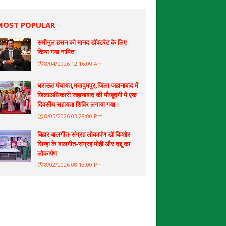
MOST POPULAR
समीनुल हसन को मानद डॉक्टरेट के लिए
किया गया नामित
8/04/2026 12:16:00 Am
धराऊत पंचायत,मखदुमपुर,जिला जहानाबाद में
जिलाअधिकारी जहानाबाद की मौजूदगी में एक
दिवसीय सहायता शिविर लगाया गया।
8/05/2026 03:28:00 Pm
बिहार बालगीत-संग्रह लोकार्पण डॉ किशोर
सिन्हा के बालगीत-संग्रह मोही और दद्दू का
लोकार्पण
8/02/2026 08:13:00 Pm