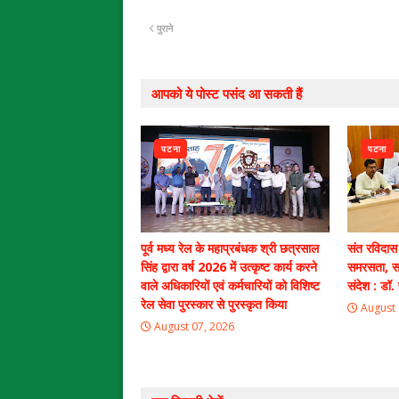
पुराने
आपको ये पोस्ट पसंद आ सकती हैं
पटना
पटना
पूर्व मध्य रेल के महाप्रबंधक श्री छत्रसाल
संत रविदास
सिंह द्वारा वर्ष 2026 में उत्कृष्ट कार्य करने
समरसता, स
वाले अधिकारियों एवं कर्मचारियों को विशिष्ट
संदेश : डॉ. 
रेल सेवा पुरस्कार से पुरस्कृत किया
August 
August 07, 2026