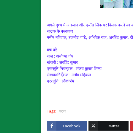
अगले दृश्य में अनजान और फ्रॉड लिंक पर क्लिक करने का क्
नाटक के कलाकार
मनीष महिवाल, रजनीश पांडे, अभिषेक राज, अरबिंद कुमार, दीप
मंच परे
नाल : अयोध्या गोप
खंजरी : अरविंद कुमार
प्रस्तुति नियंत्रक : संजय कुमार सिन्हा
लेखक/निर्देशक : मनीष महिवाल
प्रस्तुति :
लोक पंच
Tags:
पटना
Facebook
Twitter