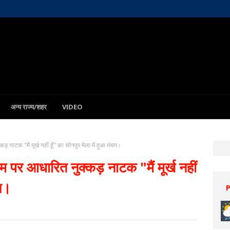
अन्य राज्य/शहर
VIDEO
़ नाटक "मैं मूर्ख नहीं हूँ" का सोनपुर मेला में हुआ मंचन।
म पर आधारित नुक्कड़ नाटक "मैं मूर्ख नहीं
चन।
Patna
8 Aug
32°