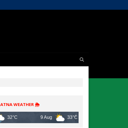
PATNA WEATHER 🌦️
C
9 Aug
33°C
10 Aug
30°C