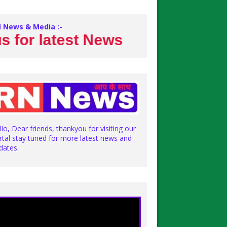
 News & Media :-
 latest News
llo, Dear friends, thankyou for visiting our
rtal stay tuned for more latest news and
dates.