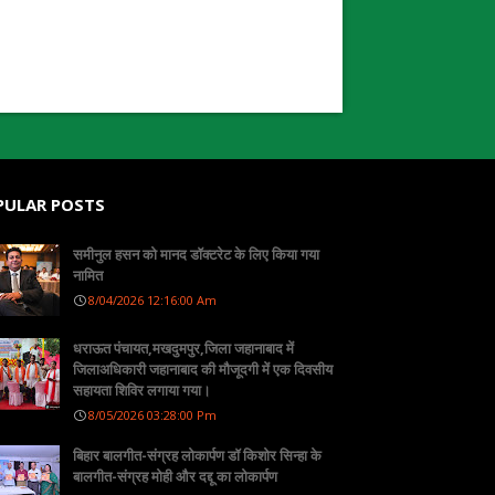
PULAR POSTS
समीनुल हसन को मानद डॉक्टरेट के लिए किया गया
नामित
8/04/2026 12:16:00 Am
धराऊत पंचायत,मखदुमपुर,जिला जहानाबाद में
जिलाअधिकारी जहानाबाद की मौजूदगी में एक दिवसीय
सहायता शिविर लगाया गया।
8/05/2026 03:28:00 Pm
बिहार बालगीत-संग्रह लोकार्पण डॉ किशोर सिन्हा के
बालगीत-संग्रह मोही और दद्दू का लोकार्पण