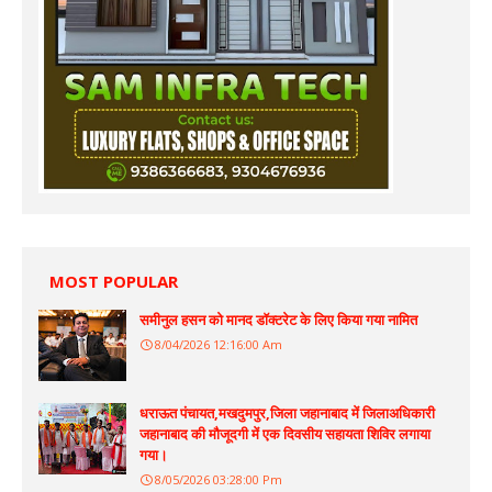
MOST POPULAR
समीनुल हसन को मानद डॉक्टरेट के लिए किया गया नामित
8/04/2026 12:16:00 Am
धराऊत पंचायत,मखदुमपुर,जिला जहानाबाद में जिलाअधिकारी
जहानाबाद की मौजूदगी में एक दिवसीय सहायता शिविर लगाया
गया।
8/05/2026 03:28:00 Pm