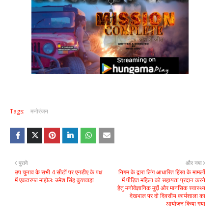
Tags:
मनोरंजन
पुराने
और नया
उप चुनाव के सभी 4 सीटों पर एनडीए के पक्ष
निगम के द्वारा लिंग आधारित हिंसा के मामलों
में एकतरफा माहौल: उमेश सिंह कुशवाहा
में पीड़ित महिला को सहायता प्रदान करने
हेतु मनोवैज्ञानिक मुद्दों और मानसिक स्वास्थ्य
देखभाल पर दो दिवसीय कार्यशाला का
आयोजन किया गया