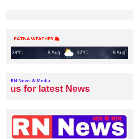
PATNA WEATHER 🌦️
28°C
8 Aug
32°C
9 Aug
31°
RN News & Media :-
us for latest News