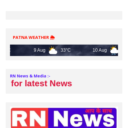
PATNA WEATHER 🌦️
9 Aug
33°C
10 Aug
30°C
RN News & Media :-
r latest News