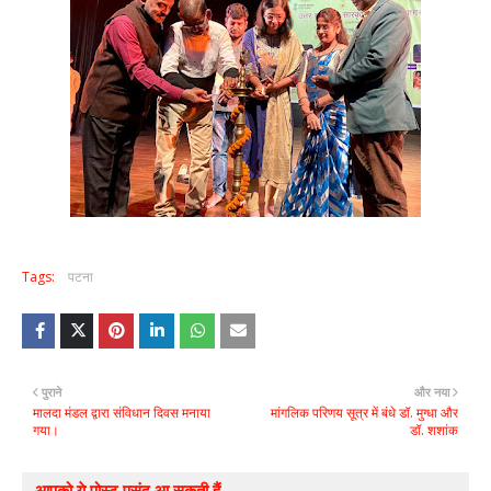
Tags:
पटना
पुराने
और नया
मालदा मंडल द्वारा संविधान दिवस मनाया
मांगलिक परिणय सूत्र में बंधे डॉ. मुग्धा और
गया।
डॉ. शशांक
आपको ये पोस्ट पसंद आ सकती हैं