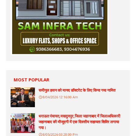
MOST POPULAR
समीनुल हसन को मानद डॉक्टरेट के लिए किया गया नामित
8/04/2026 12:16:00 Am
धराऊत पंचायत,मखदुमपुर,जिला जहानाबाद में जिलाअधिकारी
जहानाबाद की मौजूदगी में एक दिवसीय सहायता शिविर लगाया
गया।
8/05/2026 03:28:00 Pm