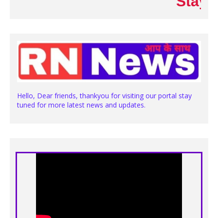
Stay with 
Hello, Dear friends, thankyou for visiting our portal stay
tuned for more latest news and updates.