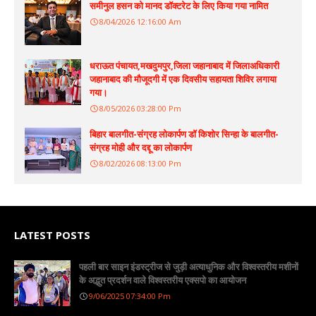
समीनुल हसन को मानद डॉक्टरेट के लिए किया गया नामित
8/04/2026 12:16:00 Am
धराऊत पंचायत,मखदुमपुर,जिला जहानाबाद में जिलाअधिकारी
जहानाबाद की मौजूदगी में एक दिवसीय सहायता शिविर लगाया
गया।
8/05/2026 03:28:00 Pm
बिहार बालगीत-संग्रह लोकार्पण डॉ किशोर सिन्हा के बालगीत-
संग्रह मोही और दद्दू का लोकार्पण
8/02/2026 08:13:00 Pm
LATEST POSTS
पहली बार साइन इंडस्ट्रीज से जुड़ी अत्याधुनिक और विश्वस्तरीय मशीनों
के अद्भुत प्रदर्शन वाले विश्वस्तरीय एक्सपो का आयोजन
9/06/2025 07:34:00 Pm