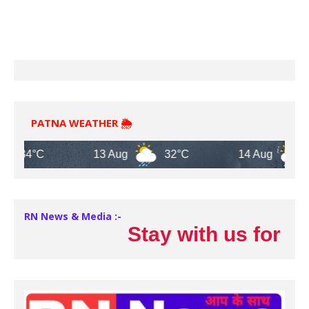
PATNA WEATHER 🌦️
34°C
13 Aug
32°C
14 Aug
32°
RN News & Media :-
Stay with us for late