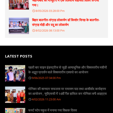
जहानाबाद की मौजूदगी में एक दिवसीय सहायता शिविर लगाया
गया।
8/05/2026 03:28:00 Pm
बिहार बालगीत-संग्रह लोकार्पण डॉ किशोर सिन्हा के बालगीत-
संग्रह मोही और दद्दू का लोकार्पण
8/02/2026 08:13:00 Pm
LATEST POSTS
पहली बार साइन इंडस्ट्रीज से जुड़ी अत्याधुनिक और विश्वस्तरीय मशीनों
के अद्भुत प्रदर्शन वाले विश्वस्तरीय एक्सपो का आयोजन
9/06/2025 07:34:00 Pm
मोनिका की शानदार सफलता पर रामायण पाठ तथा आशीर्वाद कार्यक्रम
का आयोजन , यूपीएससी में 16वीं रैंक हासिल कर मोनिका बनी आइएएस
4/02/2026 11:23:00 Am
फर्स्ट स्टेप स्कूल में मनाया गया शिक्षक दिवस