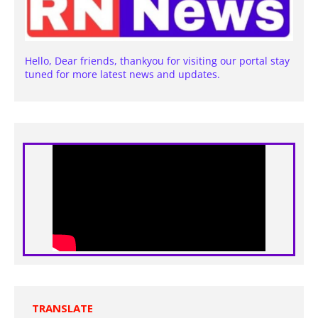
Hello, Dear friends, thankyou for visiting our portal stay
tuned for more latest news and updates.
TRANSLATE