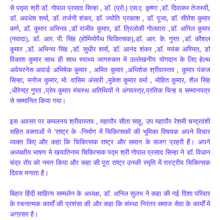
से पद्मा श्री डॉ. गोपाल प्रसाद सिन्हा , डॉ. (प्रो.) एस.ए. कृष्णा ,डॉ. दिवाकर तेजस्वी,
डॉ. अवधेश शर्मा, डॉ. तर्जनी शंकर, डॉ. ज्योति प्रकाश , डॉ. पूजा, डॉ. सीतेश कुमार
कर्ण, डॉ. कुमार अभिनव ,डॉ राजीव कुमार, डॉ. त्रिलोकी गोलवारा ,डॉ. अनिल कुमार
(नवादा), डॉ. आर. पी. सिंह (होमियोपैथ चिकित्सक),डॉ. आर. के. गुप्ता ,डॉ. कौशल
कुमार ,डॉ. अभिनव सिंह ,डॉ. सुधीर शर्मा, डॉ. आनंद शंकर ,डॉ. मयंक अस्मित, डॉ
विकाश कुमार साथ ही साथ स्वाथ्य जागरुकत में उल्लेखनीय योगदान के लिए हेल्थ
अवेयरनेस अवार्ड अभिषेक कुमार , अमित कुमार ,अभिशेक श्रीवास्तव , कुमार पंकज
सिन्हा, मनोज कुमार, मो. वासिम अंसारी ,मुकेश कुमार वर्मा , मोहित कुमार, शैल सिंह
,धीरेन्द्र गुप्ता ,प्रेम कुमार मंचस्थ अतिथियों ने अंगवस्त्र,प्रतिक चिन्ह व सम्मानपत्र
से सम्मानित किया गया।
इस अवसर पर कमलनय श्रीवास्तव , महापौर सीता साहू, उप महापौर रेशमी चन्द्रवंशी
सहित वक्ताओं ने 'राष्ट्र के -निर्माण में चिकित्सकों की भूमिका विषयक अपने विचार
व्यक्त किए और कहा कि चिकित्सक राष्ट्र और समान के सजग प्रहरी हैं। अपने
अध्यक्षीय भाषण मे खयातिनाम चिकित्सक पद्म श्री गोपाल प्रसाद सिन्हा ने डॉ. विधान
चंद्र रॉय को नमन किया और कहा की पूरा राष्ट्र उनकी स्मृति में रास्ट्रीय चिकित्सक
दिवस मनाता है।
बिहार हिंदी साहित्य सम्मलेन के अध्यक्ष, डॉ. अनिल सुलभ ने कहा की नई दिशा परिवार
के रचनात्मक कार्यों की प्रशंसा की और कहा कि संस्था निरंतर समाज सेवा के कार्यों में
अग्रसर है।