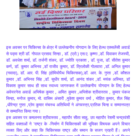
इस अवसर पर चिकित्सा के क्षेत्र में उल्लेखनीय योगदान के लिए हेल्थ एक्सलेंसी अवार्ड
से पद्मा श्री डॉ. गोपाल प्रसाद सिन्हा , डॉ. (प्रो.) एस.ए. कृष्णा ,डॉ. दिवाकर तेजस्वी,
डॉ. अवधेश शर्मा, डॉ. तर्जनी शंकर, डॉ. ज्योति प्रकाश , डॉ. पूजा, डॉ. सीतेश कुमार
कर्ण, डॉ. कुमार अभिनव ,डॉ राजीव कुमार, डॉ. त्रिलोकी गोलवारा ,डॉ. अनिल कुमार
(नवादा), डॉ. आर. पी. सिंह (होमियोपैथ चिकित्सक),डॉ. आर. के. गुप्ता ,डॉ. कौशल
कुमार ,डॉ. अभिनव सिंह ,डॉ. सुधीर शर्मा, डॉ. आनंद शंकर ,डॉ. मयंक अस्मित, डॉ
विकाश कुमार साथ ही साथ स्वाथ्य जागरुकत में उल्लेखनीय योगदान के लिए हेल्थ
अवेयरनेस अवार्ड अभिषेक कुमार , अमित कुमार ,अभिशेक श्रीवास्तव , कुमार पंकज
सिन्हा, मनोज कुमार, मो. वासिम अंसारी ,मुकेश कुमार वर्मा , मोहित कुमार, शैल सिंह
,धीरेन्द्र गुप्ता ,प्रेम कुमार मंचस्थ अतिथियों ने अंगवस्त्र,प्रतिक चिन्ह व सम्मानपत्र
से सम्मानित किया गया।
इस अवसर पर कमलनय श्रीवास्तव , महापौर सीता साहू, उप महापौर रेशमी चन्द्रवंशी
सहित वक्ताओं ने 'राष्ट्र के -निर्माण में चिकित्सकों की भूमिका विषयक अपने विचार
व्यक्त किए और कहा कि चिकित्सक राष्ट्र और समान के सजग प्रहरी हैं। अपने