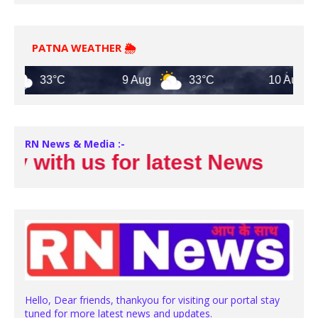
PATNA WEATHER 🌦️
33°C
9 Aug
33°C
10 Aug
3
RN News & Media :-
with us for latest News
Hello, Dear friends, thankyou for visiting our portal stay
tuned for more latest news and updates.