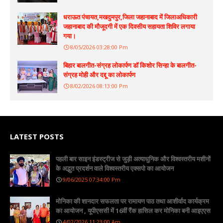
धराऊत पंचायत,मखदुमपुर,जिला जहानाबाद में जिलाअधिकारी
जहानाबाद की मौजूदगी में एक दिवसीय सहायता शिविर लगाया
गया।
8/05/2026 03:28:00 Pm
बिहार बालगीत-संग्रह लोकार्पण डॉ किशोर सिन्हा के बालगीत-
संग्रह मोही और दद्दू का लोकार्पण
8/02/2026 08:13:00 Pm
LATEST POSTS
पहली बार साइन इंडस्ट्रीज से जुड़ी अत्याधुनिक और विश्वस्तरीय मशीनों
के अद्भुत प्रदर्शन वाले विश्वस्तरीय एक्सपो का आयोजन
9/06/2025 07:34:00 Pm
मोनिका की शानदार सफलता पर रामायण पाठ तथा आशीर्वाद कार्यक्रम
का आयोजन , यूपीएससी में 16वीं रैंक हासिल कर मोनिका बनी आइएएस
4/02/2026 11:23:00 Am