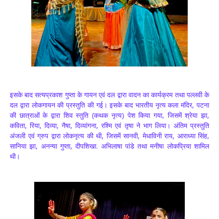
इसके बाद सत्यप्रकाश गुप्ता के गायन एवं दल द्वारा वादन का कार्यक्रम तथा पल्लवी के
दल द्वारा लोकगायन की प्रस्तुति की गई। इसके बाद भारतीय नृत्य कला मंदिर, पटना
की छात्राओं के द्वारा शिव स्तुति (कथक नृत्य) पेश किया गया, जिसमें श्रेया झा,
कविता, रिया, दिव्या, नैषा, दिव्यांगना, रश्मि एवं तृषा ने भाग लिया। अंतिम प्रस्तुति
अंजली एवं ग्रुप द्वारा लोकनृत्य की थी, जिसमें सानवी, मेधाविनी राय, आराध्या सिंह,
सानिया झा, अनन्या गुप्ता, दीपशिखा. अभिलाषा पांडे तथा मनीषा लोकप्रिया शामिल
थी।