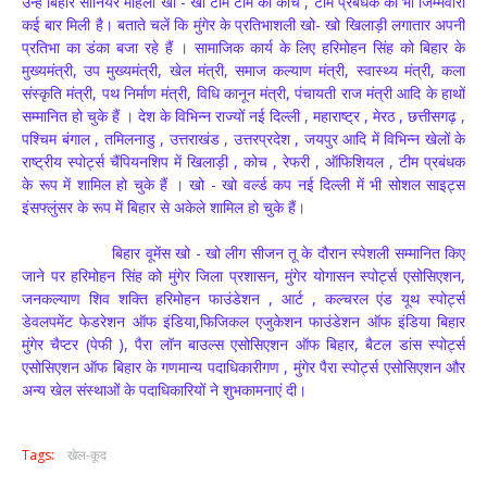
उन्हें बिहार सीनियर महिला खो - खो टीम टीम का कोच , टीम प्रबंधक की भी जिम्मेवारी
कई बार मिली है। बताते चलें कि मुंगेर के प्रतिभाशली खो- खो खिलाड़ी लगातार अपनी
प्रतिभा का डंका बजा रहे हैं । सामाजिक कार्य के लिए हरिमोहन सिंह को बिहार के
मुख्यमंत्री, उप मुख्यमंत्री, खेल मंत्री, समाज कल्याण मंत्री, स्वास्थ्य मंत्री, कला
संस्कृति मंत्री, पथ निर्माण मंत्री, विधि कानून मंत्री, पंचायती राज मंत्री आदि के हाथों
सम्मानित हो चुके हैं । देश के विभिन्न राज्यों नई दिल्ली , महाराष्ट्र , मेरठ , छत्तीसगढ़ ,
पश्चिम बंगाल , तमिलनाडु , उत्तराखंड , उत्तरप्रदेश , जयपुर आदि में विभिन्न खेलों के
राष्ट्रीय स्पोर्ट्स चैंपियनशिप में खिलाड़ी , कोच , रेफरी , ऑफिशियल , टीम प्रबंधक
के रूप में शामिल हो चुके हैं । खो - खो वर्ल्ड कप नई दिल्ली में भी सोशल साइट्स
इंसफ्लुंसर के रूप में बिहार से अकेले शामिल हो चुके हैं।
बिहार वूमेंस खो - खो लीग सीजन तू के दौरान स्पेशली सम्मानित किए
जाने पर हरिमोहन सिंह को मुंगेर जिला प्रशासन, मुंगेर योगासन स्पोर्ट्स एसोसिएशन,
जनकल्याण शिव शक्ति हरिमोहन फाउंडेशन , आर्ट , कल्चरल एंड यूथ स्पोर्ट्स
डेवलपमेंट फेडरेशन ऑफ इंडिया,फिजिकल एजुकेशन फाउंडेशन ऑफ इंडिया बिहार
मुंगेर चैप्टर (पेफी ), पैरा लॉन बाउल्स एसोसिएशन ऑफ बिहार, बैटल डांस स्पोर्ट्स
एसोसिएशन ऑफ बिहार के गणमान्य पदाधिकारीगण , मुंगेर पैरा स्पोर्ट्स एसोसिएशन और
अन्य खेल संस्थाओं के पदाधिकारियों ने शुभकामनाएं दी।
Tags:
खेल-कूद