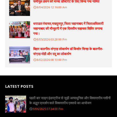
समीनुल हसन को मानद डॉक्टरेट के लिए किया गया नामित
8/04/2026 12:16:00 Am
धराऊत पंचायत,मखदुमपुर,जिला जहानाबाद में जिलाअधिकारी
जहानाबाद की मौजूदगी में एक दिवसीय सहायता शिविर लगाया
गया।
8/05/2026 03:28:00 Pm
बिहार बालगीत-संग्रह लोकार्पण डॉ किशोर सिन्हा के बालगीत-
संग्रह मोही और दद्दू का लोकार्पण
8/02/2026 08:13:00 Pm
LATEST POSTS
पहली बार साइन इंडस्ट्रीज से जुड़ी अत्याधुनिक और विश्वस्तरीय मशीनों
के अद्भुत प्रदर्शन वाले विश्वस्तरीय एक्सपो का आयोजन
9/06/2025 07:34:00 Pm