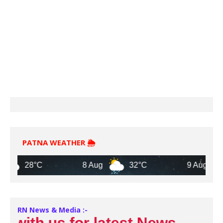
PATNA WEATHER 🌦️
28°C
8 Aug
32°C
9 Aug
3
RN News & Media :-
ith us for latest News