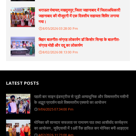
धराऊत पंचायत,मखदुमपुर,जिला जहानाबाद में जिलाअधिकारी
जहानाबाद की मौजूदगी में एक दिवसीय सहायता शिविर लगाया
गया।
8/05/2026 03:28:00 Pm
बिहार बालगीत-संग्रह लोकार्पण डॉ किशोर सिन्हा के बालगीत-
संग्रह मोही और दद्दू का लोकार्पण
8/02/2026 08:13:00 Pm
LATEST POSTS
पहली बार साइन इंडस्ट्रीज से जुड़ी अत्याधुनिक और विश्वस्तरीय मशीनों
के अद्भुत प्रदर्शन वाले विश्वस्तरीय एक्सपो का आयोजन
9/06/2025 07:34:00 Pm
मोनिका की शानदार सफलता पर रामायण पाठ तथा आशीर्वाद कार्यक्रम
का आयोजन , यूपीएससी में 16वीं रैंक हासिल कर मोनिका बनी आइएएस
4/02/2026 11:23:00 Am