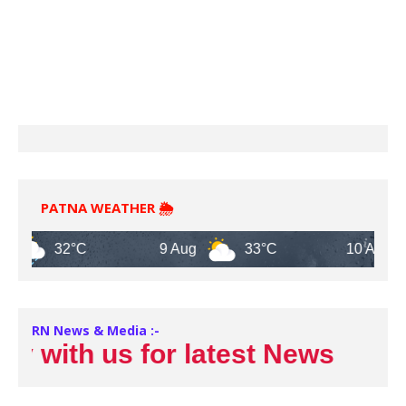
PATNA WEATHER 🌦️
32°C
9 Aug
33°C
10 Aug
RN News & Media :-
with us for latest News