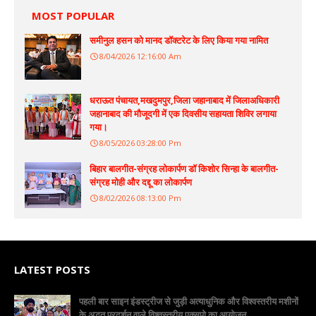
MOST POPULAR
समीनुल हसन को मानद डॉक्टरेट के लिए किया गया नामित
8/04/2026 12:16:00 Am
धराऊत पंचायत,मखदुमपुर,जिला जहानाबाद में जिलाअधिकारी
जहानाबाद की मौजूदगी में एक दिवसीय सहायता शिविर लगाया
गया।
8/05/2026 03:28:00 Pm
बिहार बालगीत-संग्रह लोकार्पण डॉ किशोर सिन्हा के बालगीत-
संग्रह मोही और दद्दू का लोकार्पण
8/02/2026 08:13:00 Pm
LATEST POSTS
पहली बार साइन इंडस्ट्रीज से जुड़ी अत्याधुनिक और विश्वस्तरीय मशीनों
के अद्भुत प्रदर्शन वाले विश्वस्तरीय एक्सपो का आयोजन