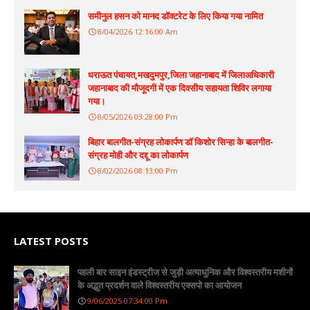
समीनुल हसन को मानद डॉक्टरेट के लिए किया गया नामित
8/04/2026 12:16:00 Am
धराऊत पंचायत,मखदुमपुर,जिला जहानाबाद में जिलाअधिकारी
जहानाबाद की मौजूदगी में एक दिवसीय सहायता शिविर लगाया
गया।
8/05/2026 03:28:00 Pm
बिहार बालगीत-संग्रह लोकार्पण डॉ किशोर सिन्हा के बालगीत-
संग्रह मोही और दद्दू का लोकार्पण
8/02/2026 08:13:00 Pm
LATEST POSTS
पहली बार साइन इंडस्ट्रीज से जुड़ी अत्याधुनिक और विश्वस्तरीय मशीनों
के अद्भुत प्रदर्शन वाले विश्वस्तरीय एक्सपो का आयोजन
9/06/2025 07:34:00 Pm