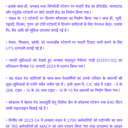
• इसके साथ ही, धनबाद तथा सिंगरौली स्टेशन पर यात्री शेड एवं हीरोडीह, सरमाटांड
और यदुडीह स्टेशनों पर छोटे यात्री शेड का निर्माण किया गया l
• मंडल के 13 स्टेशनों पर दिव्यांग शौचालय का निर्माण किया गया l साथ ही, भूली,
गझंडी, दिलवा, गुरपा एवं टोरी स्टेशनों में दिव्यांग यात्रियों के लिए पेयजल केंद्र, प्रवेश
रैंप, बेंच आदि की सुविधा उपलब्ध कराई गई है l
• मेसरा, सिधवार, सांकी, एवं पाथरडीह स्टेशनों पर यात्री टिकट जारी करने के लिए
UTS प्रणाली लगाईं गई है l
• यात्री सुविधाओं को देखते हुए धनबाद चंद्रपुरा पैसेंजर गाड़ी (03331/32) का
परिचालन दिनांक 10 जनवरी 2024 से प्रारंभ किया गया l
• यह मंडल रेल यात्रियों के साथ-साथ रेलकर्मियों एवं उनके परिवार के सदस्यों की
सुख-सुविधाओं के प्रति सदैव सचेत रहा है। इसी क्रम में, CIC खंड में टाइप – ll के
268, टाइप – III के 36 तथा टाइप – IV के 10 रेल आवासों का निर्माण किया गया l
• कोडरमा में बेहतर पेय जलापूर्ति हेतु तिलैया डैम से कोडरमा स्टेशन तक 840 मीटर
लम्बी पाइपलाइन बिछाई गई है l
• वित्तीय वर्ष 2023-24 में धनबाद मंडल में 2700 कर्मचारियों को पदोन्नति का लाभ
एवं 700 कर्मचारियों को MACP का लाभ प्रदान किया गया तथा अनुकम्पा के आधार