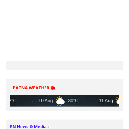
PATNA WEATHER 🌦️
C
10 Aug
30°C
11 Aug
32°C
RN News & Media :-