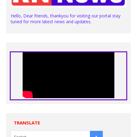
Hello, Dear friends, thankyou for visiting our portal stay
tuned for more latest news and updates.
TRANSLATE