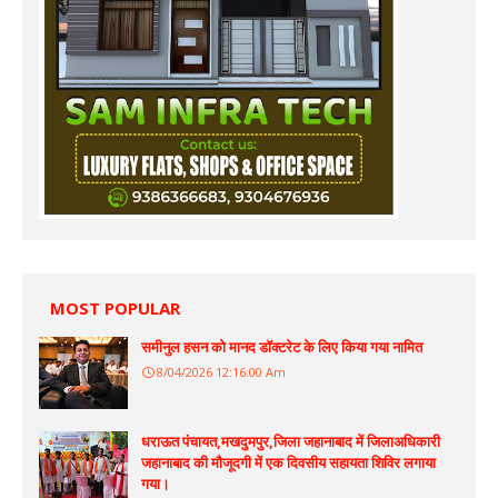
MOST POPULAR
समीनुल हसन को मानद डॉक्टरेट के लिए किया गया नामित
8/04/2026 12:16:00 Am
धराऊत पंचायत,मखदुमपुर,जिला जहानाबाद में जिलाअधिकारी
जहानाबाद की मौजूदगी में एक दिवसीय सहायता शिविर लगाया
गया।