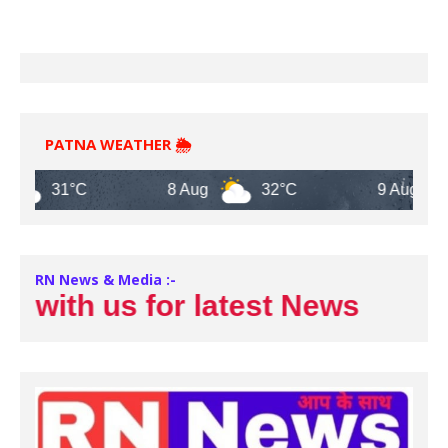
PATNA WEATHER 🌦️
31°C
8 Aug
32°C
9 Aug
3
RN News & Media :-
with us for latest News