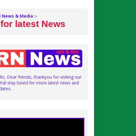
 News & Media :-
atest News
llo, Dear friends, thankyou for visiting our
rtal stay tuned for more latest news and
dates.