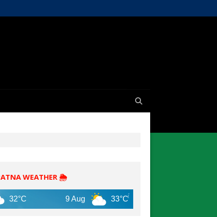
PATNA WEATHER 🌦️
9 Aug
33°C
10 Aug
30°C