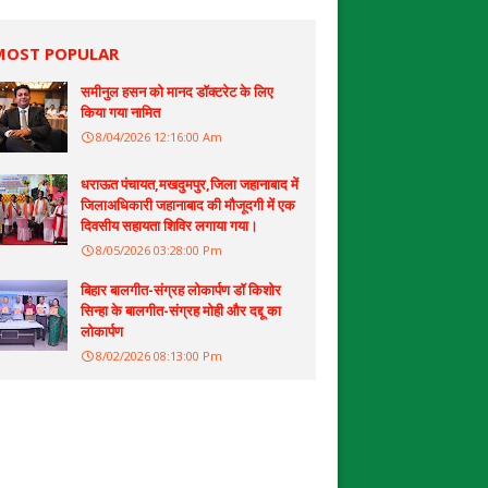
MOST POPULAR
समीनुल हसन को मानद डॉक्टरेट के लिए
किया गया नामित
8/04/2026 12:16:00 Am
धराऊत पंचायत,मखदुमपुर,जिला जहानाबाद में
जिलाअधिकारी जहानाबाद की मौजूदगी में एक
दिवसीय सहायता शिविर लगाया गया।
8/05/2026 03:28:00 Pm
बिहार बालगीत-संग्रह लोकार्पण डॉ किशोर
सिन्हा के बालगीत-संग्रह मोही और दद्दू का
लोकार्पण
8/02/2026 08:13:00 Pm