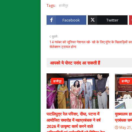
Tags:
हाजीपुर
Facebook
Twitter
पुराने
14 नवंबर को जूनियर नेशनल खो- खो के लिए मुंगेर के खिलाड़ियों का
सेलेक्शन ट्रायल होगा
आपको ये पोस्ट पसंद आ सकती हैं
हाजीपुर
हाजीपुर
पाटलिपुत्र रेल परिसर, दीघा, पटना में
मुख्यालय हाज
आयोजित समारोह में महाप्रबंधक ने वर्ष
प्रबंधक स
2026 में उत्कृष्ट कार्य करने वाले
May 21,