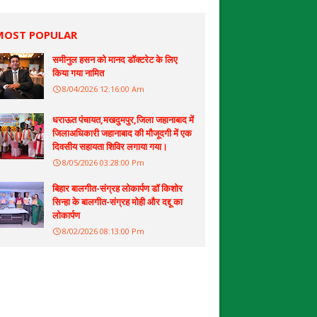
MOST POPULAR
समीनुल हसन को मानद डॉक्टरेट के लिए
किया गया नामित
8/04/2026 12:16:00 Am
धराऊत पंचायत,मखदुमपुर,जिला जहानाबाद में
जिलाअधिकारी जहानाबाद की मौजूदगी में एक
दिवसीय सहायता शिविर लगाया गया।
8/05/2026 03:28:00 Pm
बिहार बालगीत-संग्रह लोकार्पण डॉ किशोर
सिन्हा के बालगीत-संग्रह मोही और दद्दू का
लोकार्पण
8/02/2026 08:13:00 Pm