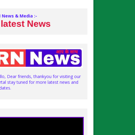
 News & Media :-
News
llo, Dear friends, thankyou for visiting our
rtal stay tuned for more latest news and
dates.