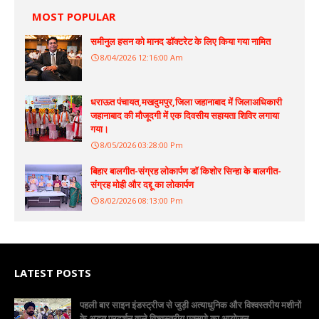
MOST POPULAR
समीनुल हसन को मानद डॉक्टरेट के लिए किया गया नामित
8/04/2026 12:16:00 Am
धराऊत पंचायत,मखदुमपुर,जिला जहानाबाद में जिलाअधिकारी
जहानाबाद की मौजूदगी में एक दिवसीय सहायता शिविर लगाया
गया।
8/05/2026 03:28:00 Pm
बिहार बालगीत-संग्रह लोकार्पण डॉ किशोर सिन्हा के बालगीत-
संग्रह मोही और दद्दू का लोकार्पण
8/02/2026 08:13:00 Pm
LATEST POSTS
पहली बार साइन इंडस्ट्रीज से जुड़ी अत्याधुनिक और विश्वस्तरीय मशीनों
के अद्भुत प्रदर्शन वाले विश्वस्तरीय एक्सपो का आयोजन