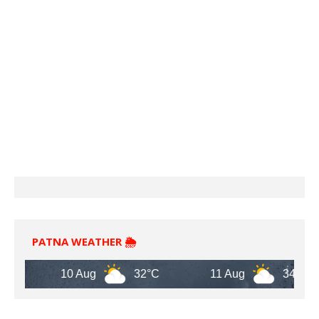
PATNA WEATHER 🌦️
10 Aug
32°C
11 Aug
34°C