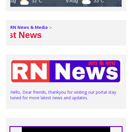
Aug
32°C
9 Aug
33°C
10 Aug
RN News & Media :-
st News
Hello, Dear friends, thankyou for visiting our portal stay
tuned for more latest news and updates.