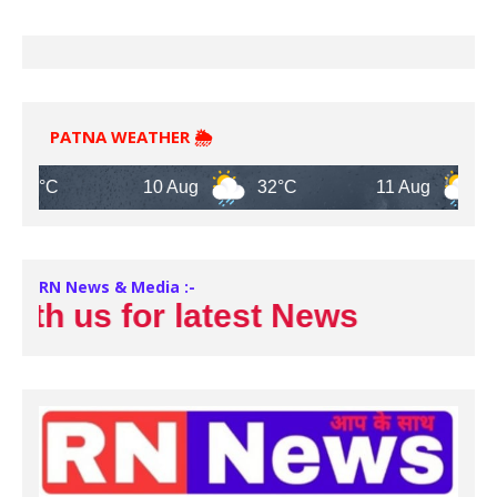
PATNA WEATHER 🌦️
C
10 Aug
32°C
11 Aug
32°C
RN News & Media :-
 us for latest News