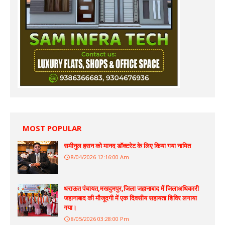
MOST POPULAR
समीनुल हसन को मानद डॉक्टरेट के लिए किया गया नामित
8/04/2026 12:16:00 Am
धराऊत पंचायत,मखदुमपुर,जिला जहानाबाद में जिलाअधिकारी
जहानाबाद की मौजूदगी में एक दिवसीय सहायता शिविर लगाया
गया।
8/05/2026 03:28:00 Pm